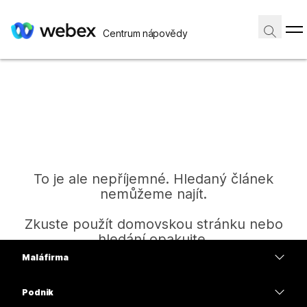
Centrum nápovědy
To je ale nepříjemné. Hledaný článek
nemůžeme najít.
Zkuste použít domovskou stránku nebo
hledání opakujte.
Malá firma
Ceny
Podnik
Domů