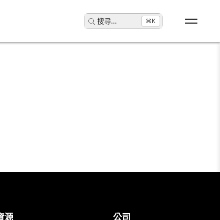
搜尋
...
⌘K
。
資源
公司