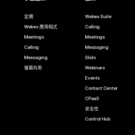
定價
Webex Suite
Webex 應用程式
Calling
Meetings
Meetings
Calling
Messaging
Messaging
Slido
螢幕共用
Webinars
Events
Contact Center
CPaaS
安全性
Control Hub