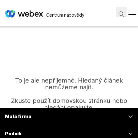
Centrum nápovědy
To je ale nepříjemné. Hledaný článek
nemůžeme najít.
Zkuste použít domovskou stránku nebo
hledání opakujte.
Malá firma
Ceny
Domů
Podnik