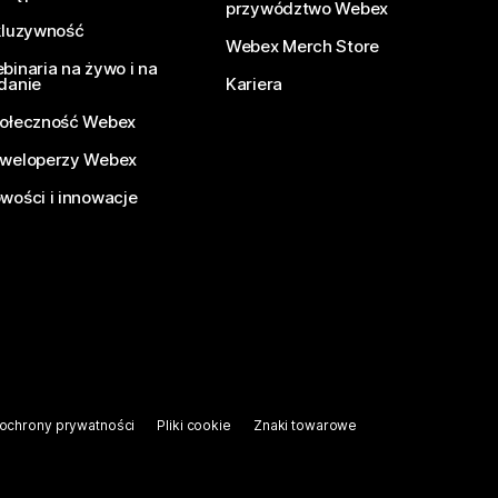
przywództwo Webex
kluzywność
Webex Merch Store
binaria na żywo i na
danie
Kariera
ołeczność Webex
weloperzy Webex
wości i innowacje
ochrony prywatności
Pliki cookie
Znaki towarowe