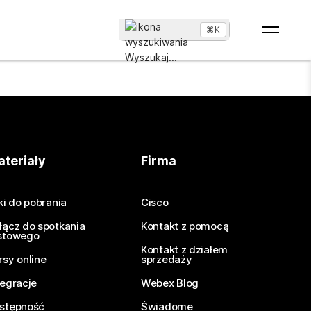
⌘K
Wyszukaj
...
teriały
Firma
iki do pobrania
Cisco
łącz do spotkania
Kontakt z pomocą
stowego
Kontakt z działem
rsy online
sprzedaży
tegracje
Webex Blog
stępność
Świadome