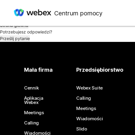
Mamy pewien kłopot. Nie możemy znaleźć artykułu, którego szukas
Centrum pomocy
Sprawdź na stronie głównej lub wyszukaj ponownie.
Strona główna
Potrzebujesz odpowiedzi?
Prześlij pytanie
Mała firma
Przedsiębiorstwo
Cennik
Webex Suite
Aplikacja
Calling
Webex
Meetings
Meetings
Wiadomości
Calling
Slido
Wiadomości