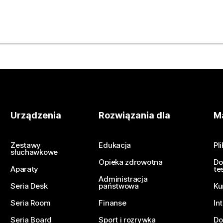
z.
Urządzenia
Rozwiązania dla
Ma
Zestawy
Edukacja
Pl
słuchawkowe
Opieka zdrowotna
Do
Aparaty
te
Administracja
Seria Desk
państwowa
Ku
Seria Room
Finanse
In
Seria Board
Sport i rozrywka
Do