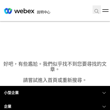
說明中心
好吧，有些尷尬。我們似乎找不到您要尋找的文
章。
請嘗試進入首頁或重新搜尋。
小型企業
首頁
定價
企業