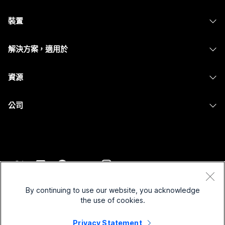
Webex 應用程式
需要答案？
Webex Suite
裝置
Meetings
Calling
提交問題
耳機
Calling
解決方案，適用於
Meetings
攝影機
Messaging
教育
Messaging
資源
Desk 系列
螢幕共用
醫療保健
Slido
下載
Room 系列
公司
政府
Webinars
加入測驗會議
Board 系列
Cisco
財務
Events
線上課程
電話系列
聯絡技術支援
運動與娛樂
Contact Center
整合
配件
聯絡銷售人員
前線
CPaaS
協助工具
條款和條件
Webex 部落格
非營利
安全性
By continuing to use our website, you acknowledge
包容性
隱私權聲明
the use of cookies.
Webex 思想領導力
啟動
Control Hub
Cookie
即時和隨選網路研討會
Privacy Statement
Webex Merch Store
商標
混合式工作