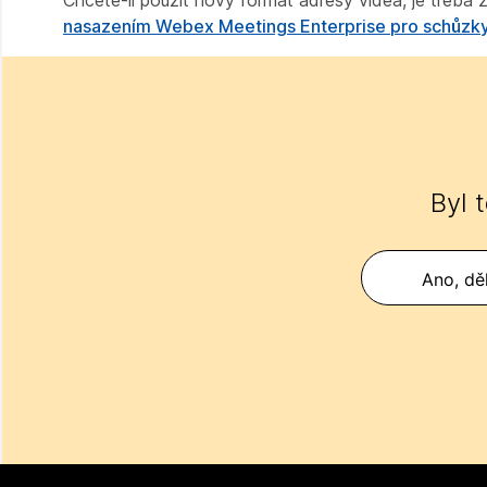
Chcete-li použít nový formát adresy videa, je třeb
nasazením Webex Meetings Enterprise pro schůzk
Byl 
Ano, děk