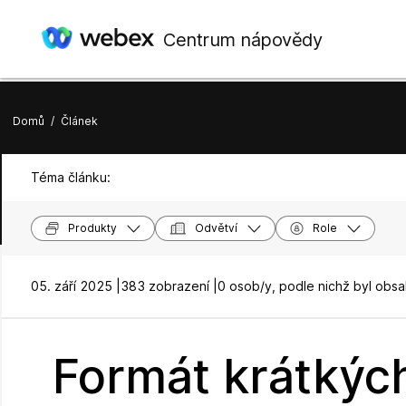
Centrum nápovědy
Domů
/
Článek
Téma článku:
Produkty
Odvětví
Role
05. září 2025 |
383 zobrazení |
0 osob/y, podle nichž byl obsa
Formát krátkých