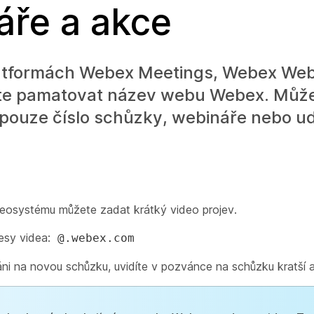
áře a akce
platformách Webex Meetings, Webex We
te pamatovat název webu Webex. Můžet
t pouze číslo schůzky, webináře nebo ud
videosystému můžete zadat krátký video projev.
esy videa:
@.webex.com
i na novou schůzku, uvidíte v pozvánce na schůzku kratší a