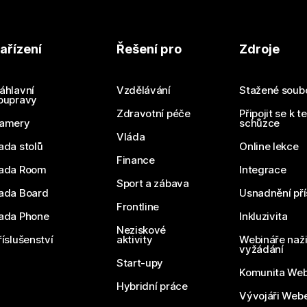
ařízení
Řešení pro
Zdroje
áhlavní
Vzdělávání
Stažené soub
oupravy
Zdravotní péče
Připojit se k t
amery
schůzce
Vláda
ada stolů
Online lekce
Finance
ada Room
Integrace
Sport a zábava
ada Board
Usnadnění pří
Frontline
ada Phone
Inkluzivita
Neziskové
říslušenství
aktivity
Webináře naži
vyžádání
Start-upy
Komunita We
Hybridní práce
Vývojáři Web