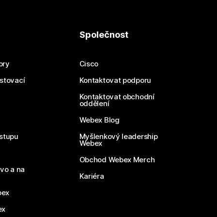
Společnost
ory
Cisco
estovací
Kontaktovat podporu
Kontaktovat obchodní
oddělení
Webex Blog
stupu
Myšlenkový leadership
Webex
Obchod Webex Merch
vo a na
Kariéra
bex
ex