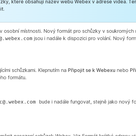
ůzky, které obsahují název webu Webex v adrese videa. Te
t.
 v osobní místnosti. Nový formát pro schůzky v soukromých 
jsou i nadále k dispozici pro volání. Nový fo
@.webex.com
ícími schůzkami. Klepnutím na
Připojit se k Webexu
nebo
Př
ého formátu.
bude i nadále fungovat, stejně jako nový 
c@.webex.com