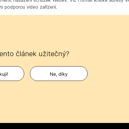
a změnit nasazení schůzek Webex. Viz
Formát
krátké adresy vi
y
s podporou video zařízení.
tento článek užitečný?
uji!
Ne, díky