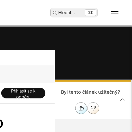
Hledat
...
⌘K
Přihlásit se k
Byl tento článek užitečný?
odběru
o