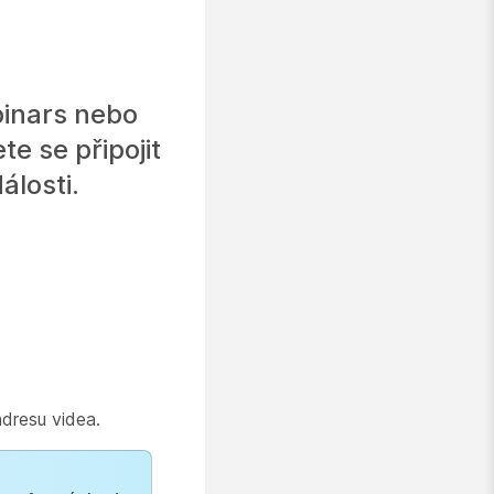
binars nebo
e se připojit
álosti.
dresu videa.