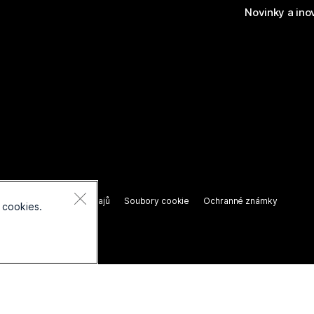
Novinky a ino
razena.
í o ochraně osobních údajů
Soubory cookie
Ochranné známky
 cookies.