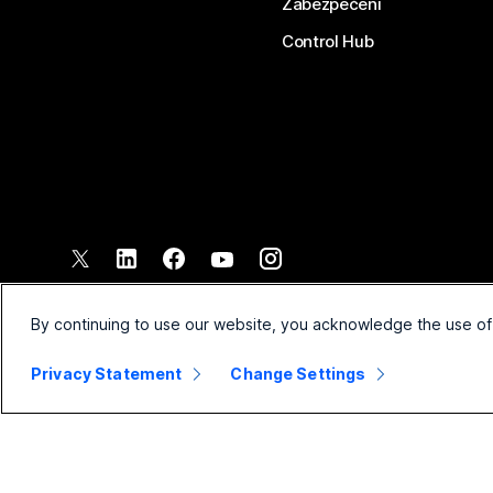
Zabezpečení
Control Hub
©
2026
Společnost Cisco a/nebo její pobočky. Všechna práva vyh
Smluvní podmínky
Prohlášen
By continuing to use our website, you acknowledge the use of
Privacy Statement
Change Settings