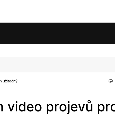
h užitečný
 video projevů pr