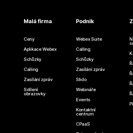
Malá firma
Podnik
Z
Ceny
Webex Suite
N
s
Aplikace Webex
Calling
K
Schůzky
Schůzky
Ř
Calling
Zasílání zpráv
Ř
Zasílání zpráv
Slido
Ř
Sdílení
Webináře
obrazovky
Ř
Events
P
Kontaktní
centrum
CPaaS