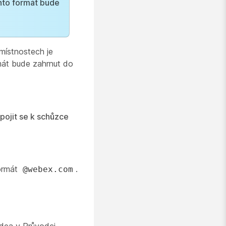
nto formát bude
místnostech je
rmát bude zahrnut do
ipojit se k schůzce
formát
.
@webex.com