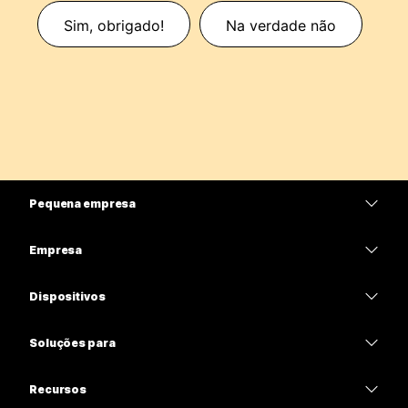
Sim, obrigado!
Na verdade não
Pequena empresa
Preços
Empresa
Aplicativo Webex
Webex Suite
Dispositivos
Meetings
Calling
Fones de ouvido
Calling
Soluções para
Meetings
Câmeras
Educação
Mensagens
Mensagens
Recursos
Série de mesa