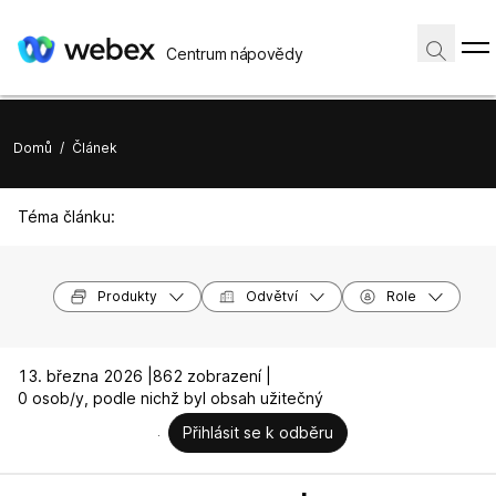
Centrum nápovědy
Domů
/
Článek
Téma článku:
Produkty
Odvětví
Role
13. března 2026 |
862 zobrazení |
0 osob/y, podle nichž byl obsah užitečný
Přihlásit se k odběru