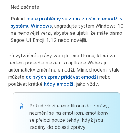
Než začnete
Pokud
máte problémy se zobrazováním emodži v
systému Windows
, upgradujte systém Windows 10
na nejnovější verzi, abyste se ujistili, že máte písmo
Segoe UI Emoji 1.12 nebo novější.
Při vytváření zprávy zadejte emotikonu, která za
textem ponechá mezeru, a aplikace Webex ji
automaticky změní na emodži. Mimochodem, stále
můžete
do svých zpráv přidávat emodži
nebo
používat krátké
kódy emodži,
jako vždy.
Pokud vložíte emotikonu do zprávy,
nezmění se na emotikon, emotikony
se přeloží pouze tehdy, když jsou
zadány do oblasti zprávy.