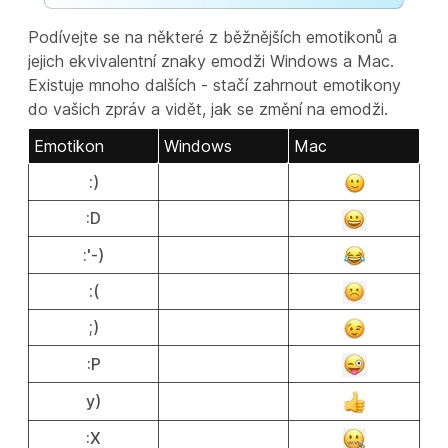
Podívejte se na některé z běžnějších emotikonů a
jejich ekvivalentní znaky emodži Windows a Mac.
Existuje mnoho dalších - stačí zahrnout emotikony
do vašich zpráv a vidět, jak se změní na emodži.
Emotikon
Windows
Mac
:)
:D
:'-)
:(
;)
:P
y)
:X