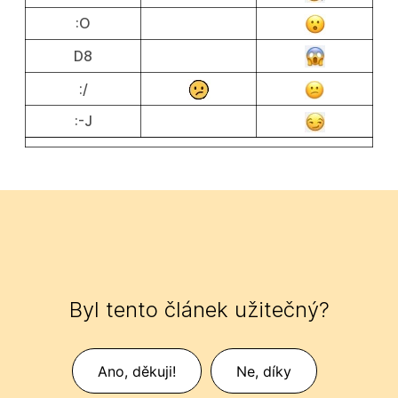
:O
D8
:/
:-J
Byl tento článek užitečný?
Ano, děkuji!
Ne, díky