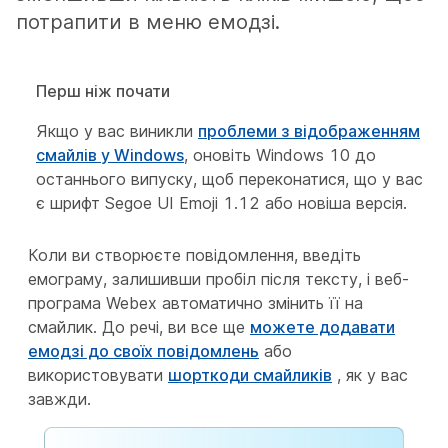
потрапити в меню емодзі.
Перш ніж почати
Якщо у вас виникли
проблеми з відображенням
смайлів у Windows
, оновіть Windows 10 до
останнього випуску, щоб переконатися, що у вас
є шрифт Segoe UI Emoji 1.12 або новіша версія.
Коли ви створюєте повідомлення, введіть
емограму, залишивши пробіл після тексту, і веб-
програма Webex автоматично змінить її на
смайлик. До речі, ви все ще
можете додавати
емодзі до своїх повідомлень
або
використовувати
шорткоди смайликів
, як у вас
завжди.