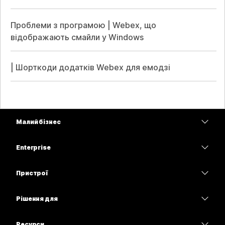
Проблеми з програмою | Webex, що
відображають смайли у Windows
| Шорткоди додатків Webex для емодзі
Малий бізнес
Тарифи
Enterprise
Програма Webex
Webex Suite
Пристрої
Наради
Calling
Гарнітури
Calling
Рішення для
Наради
Камери
Освітні заклади
Обмін повідомленнями
Обмін повідомленнями
Ресурси