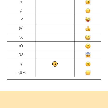
:(
;)
:P
(у)
:X
:O
D8
:/
:-Дж