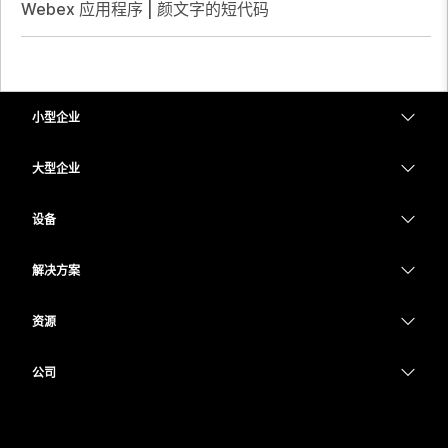
Webex 应用程序 | 颜文字的短代码
小型企业
定价
大型企业
Webex 应用程序
Webex Suite
设备
Meetings
Calling
头戴式耳机
Calling
解决方案
Meetings
摄像头
教育
消息传递
消息传递
资源
Desk 系列
医疗保健
屏幕共享
下载
Slido
Room 系列
公司
政府
加入测试会议
Webinars
Cisco
Board 系列
财务
在线课程
Events
联系技术支持