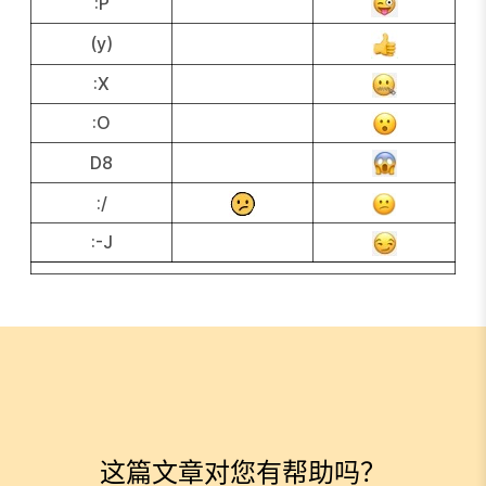
:P
(y)
:X
:O
D8
:/
:-J
这篇文章对您有帮助吗？