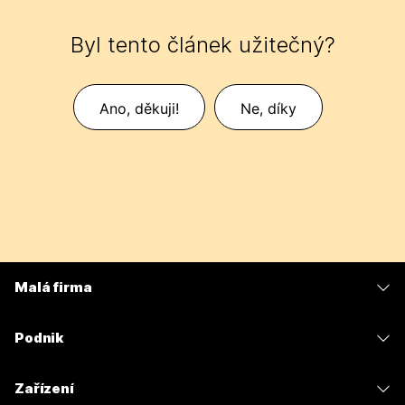
Byl tento článek užitečný?
Ano, děkuji!
Ne, díky
Malá firma
Ceny
Podnik
Aplikace Webex
Webex Suite
Zařízení
Schůzky