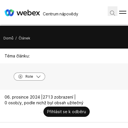
Centrum nápovědy
Domů
/
Článek
Téma článku:
Role
06. prosince 2024 |
2713 zobrazení |
0 osob/y, podle nichž byl obsah užitečný
Přihlásit se k odběru