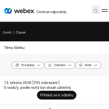
Centrum nápovědy
Domů
/
Článek
Téma článku:
Produkty
Odvětví
Role
13. března 2026 |
705 zobrazení |
0 osob/y, podle nichž byl obsah užitečný
Přihlásit se k odběru