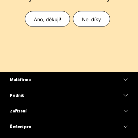
Ano, děkuji!
Ne, díky
Malá firma
Ceny
Podnik
Aplikace Webex
Webex Suite
Zařízení
Schůzky
Calling
Náhlavní soupravy
Calling
Řešení pro
Schůzky
Kamery
Vzdělávání