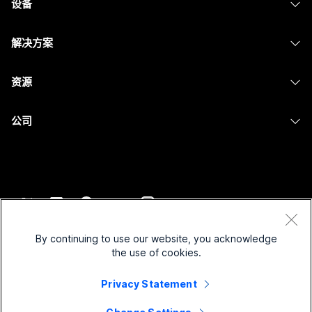
设备
Meetings
Calling
头戴式耳机
Calling
解决方案
Meetings
摄像头
消息传递
教育
消息传递
资源
Desk 系列
屏幕共享
医疗保健
Slido
下载
Room 系列
公司
政府
Webinars
加入测试会议
Board 系列
Cisco
财务
Events
在线课程
Phone 系列
联系技术支持
体育与娱乐
Contact Center
集成
配件
联系销售
一线员工
CPaaS
辅助功能
条款和条件
Webex Blog
非营利组织
安全性
By continuing to use our website, you acknowledge
包容性
隐私权声明
the use of cookies.
Webex 思想领导力
新兴公司
Control Hub
Cookie
直播和点播网络研讨会
Privacy Statement
Webex 商店
商标
混合式工作
Webex 社区
©
2026
Cisco 和/或其附属公司。保留所有权利。
职业