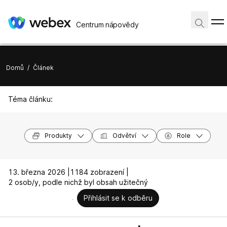
Centrum nápovědy
Domů
/
Článek
Téma článku:
Produkty
Odvětví
Role
13. března 2026 |
1184 zobrazení |
2 osob/y, podle nichž byl obsah užitečný
Přihlásit se k odběru