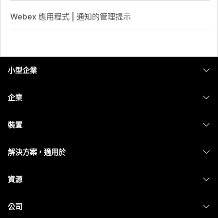
Webex 應用程式 | 通知的管理提示
小型企業
定價
企業
Webex 應用程式
Webex Suite
裝置
Meetings
Calling
耳機
Calling
解決方案，適用於
Meetings
攝影機
Messaging
教育
Messaging
資源
Desk 系列
螢幕共用
醫療保健
Slido
下載
Room 系列
公司
政府
Webinars
加入測驗會議