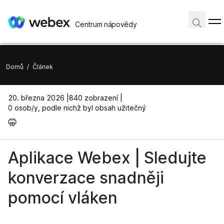
Centrum nápovědy
Domů
/
Článek
20. března 2026 |
840 zobrazení |
0 osob/y, podle nichž byl obsah užitečný
Aplikace Webex | Sledujte
konverzace snadněji
pomocí vláken