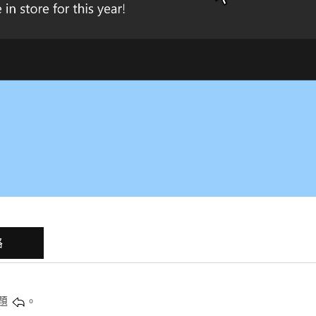
路
題
。