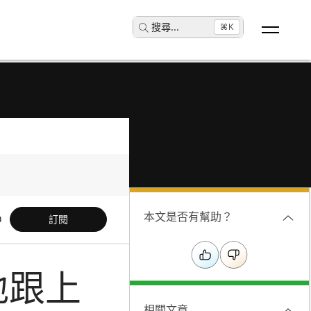
搜尋
...
⌘K
本文是否有幫助？
訂閱
地跟上
相關文章