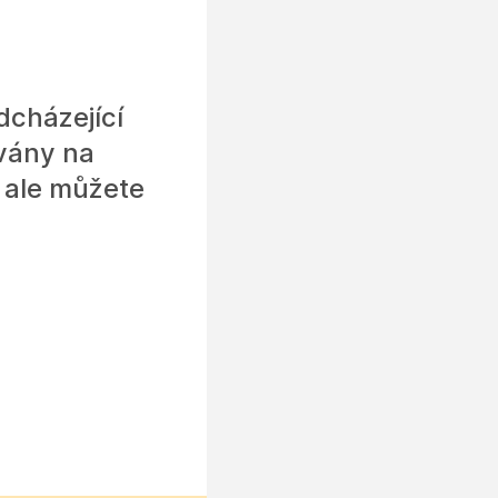
dcházející
vány na
 ale můžete