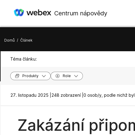
Centrum nápovědy
Domů
/
Článek
Téma článku:
Produkty
Role
27. listopadu 2025 |
248 zobrazení |
0 osob/y, podle nichž by
Zakázání připo