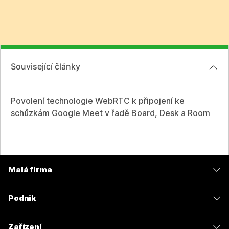
Související články
Povolení technologie WebRTC k připojení ke
schůzkám Google Meet v řadě Board, Desk a Room
Malá firma
Ceny
Podnik
Aplikace Webex
Webex Suite
Zařízení
Schůzky