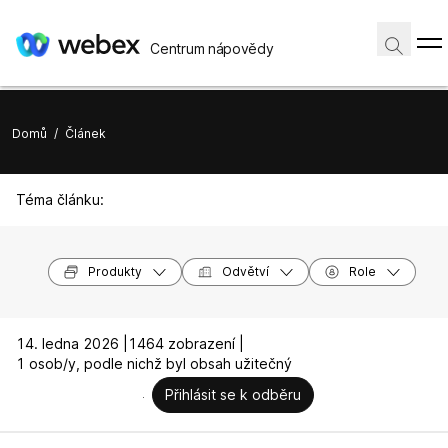
Centrum nápovědy
Domů
/
Článek
Téma článku:
Produkty
Odvětví
Role
14. ledna 2026 |
1464 zobrazení |
1 osob/y, podle nichž byl obsah užitečný
Přihlásit se k odběru