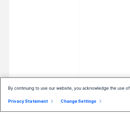
By continuing to use our website, you acknowledge the use of
Privacy Statement
Change Settings
Små
Virksomhed
virksomheder
Webex Suite