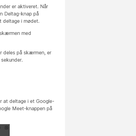
der er aktiveret. Når
en Deltag-knap på
t deltage i mødet.
edskærmen med
er deles på skærmen, er
å sekunder.
or at deltage i et Google-
 Google Meet-knappen
på