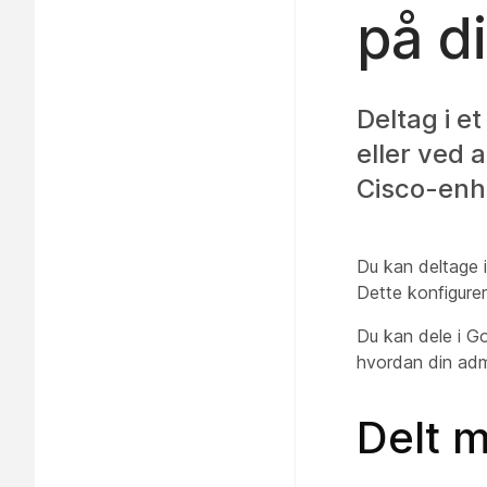
på d
Deltag i 
eller ved 
Cisco-enh
Du kan deltage 
Dette konfigure
Du kan dele i 
hvordan din adm
Delt 