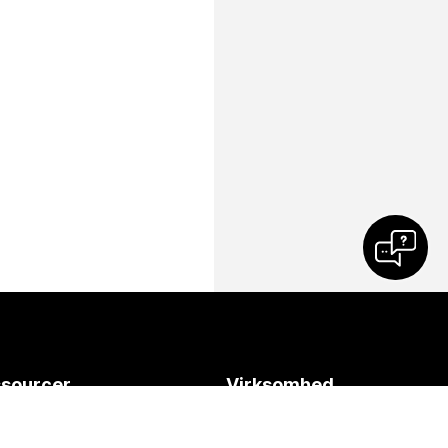
sourcer
Virksomhed
førsler
Cisco