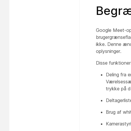
Begræ
Google Meet-opk
brugergrænsefla
ikke. Denne ænd
oplysninger.
Disse funktioner
Deling fra 
Værelsessæt
trykke på d
Deltagerlist
Brug af wh
Kamerastyri