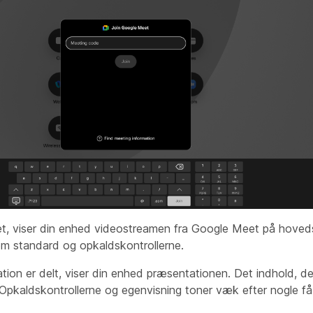
et, viser din enhed videostreamen fra Google Meet på hov
som standard og opkaldskontrollerne.
tion er delt, viser din enhed præsentationen. Det indhold, d
. Opkaldskontrollerne og egenvisning toner væk efter nogle f