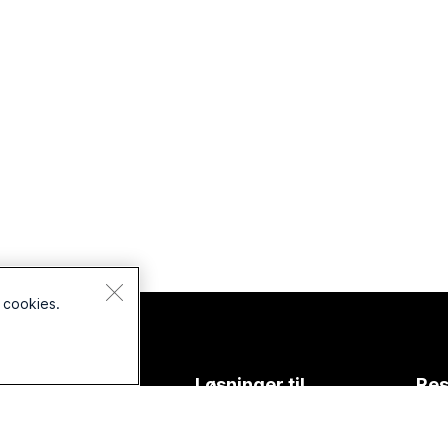
 cookies.
Enheder
Løsninger til
Res
headsets
Uddannelse
Over