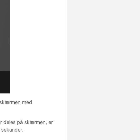
edskærmen med
er deles på skærmen, er
å sekunder.