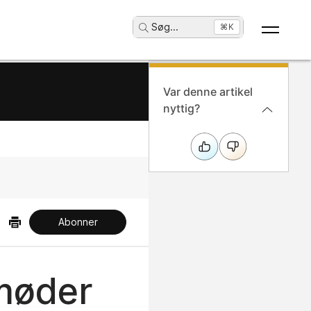
Søg
...
⌘K
Var denne artikel
nyttig?
Abonner
møder