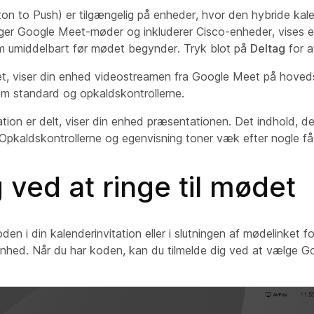
n to Push) er tilgængelig på enheder, hvor den hybride kalen
ger Google Meet-møder og inkluderer Cisco-enheder, vises 
 umiddelbart før mødet begynder. Tryk blot på
Deltag
for a
et, viser din enhed videostreamen fra Google Meet på hov
som standard og opkaldskontrollerne.
tion er delt, viser din enhed præsentationen. Det indhold, d
. Opkaldskontrollerne og egenvisning toner væk efter nogle f
 ved at ringe til mødet
den i din kalenderinvitation eller i slutningen af mødelinket f
nhed. Når du har koden, kan du tilmelde dig ved at vælge