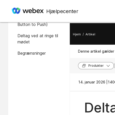
I denne artikel
Hjælpecenter
Delt med OBTP (One
Button to Push)
Hjem
/
Artikel
Deltag ved at ringe til
mødet
Denne artikel gælder 
Begrænsninger
Produkter
14. januar 2026 |
1406
Delt