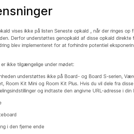
nsninger
ald vises ikke på listen Seneste opkald
,
når der ringes op f
den. Derfor understøttes genopkald af disse opkald direkte 
ring blev implementeret for at forhindre potentiel eksponeri
 er ikke tilgængelige under mødet:
enheden understøttes ikke på Board- og Board S-serien, Vær
, Room Kit Mini og Room Kit Plus. Hvis du vil dele fra disse
elingsindstillinger og indtaste den angivne URL-adresse i din
e
iteboard
ng i den fjerne ende