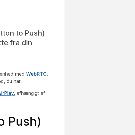
tton to Push)
te fra din
m-enhed med
WebRTC
.
d, du har.
irPlay
, afhængigt af
o Push)