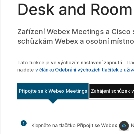
Desk and Room 
Zařízení Webex Meetings a Cisco sp
schůzkám Webex a osobní místnost
Tato funkce je
ve výchozím nastavení zapnutá
. Tl
najdete
v článku Odebrání výchozích tlačítek z uživ
Připojte se k Webex Meetings
Zahájení schůzek v
1
Klepněte na tlačítko
Připojit se Webex
N