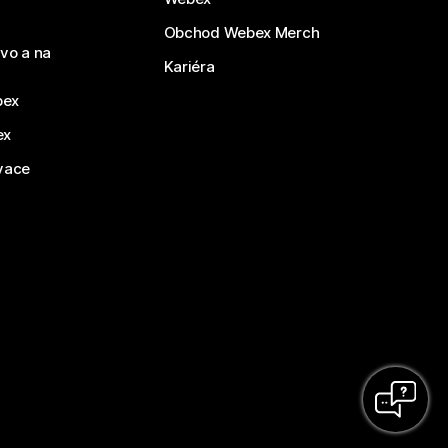
Obchod Webex Merch
vo a na
Kariéra
bex
ex
vace