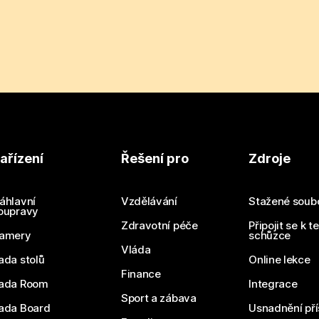
ařízení
Řešení pro
Zdroje
áhlavní
Vzdělávání
Stažené soub
oupravy
Zdravotní péče
Připojit se k t
amery
schůzce
Vláda
ada stolů
Online lekce
Finance
ada Room
Integrace
Sport a zábava
ada Board
Usnadnění pří