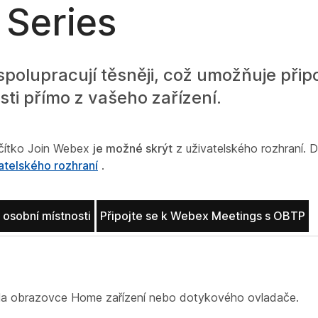
Series
olupracují těsněji, což umožňuje připoj
i přímo z vašeho zařízení.
ačítko Join Webex
je možné skrýt
z uživatelského rozhraní. D
atelského rozhraní
.
 osobní místnosti
Připojte se k Webex Meetings s OBTP
a obrazovce Home zařízení nebo dotykového ovladače.