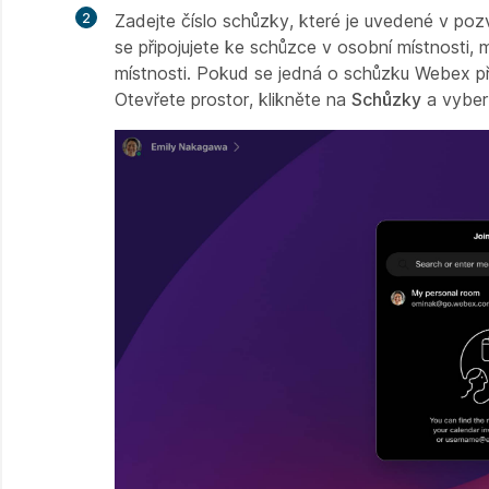
2
Zadejte číslo schůzky, které je uvedené v p
se připojujete ke schůzce v osobní místnosti,
místnosti. Pokud se jedná o schůzku Webex př
Otevřete prostor, klikněte na
Schůzky
a vyber