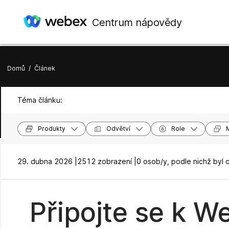
Centrum nápovědy
Domů
/
Článek
Téma článku:
Produkty
Odvětví
Role
29. dubna 2026 |
2512 zobrazení |
0 osob/y, podle nichž byl 
Připojte se k W