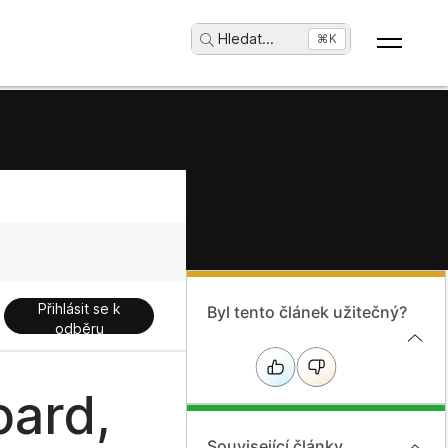
Hledat
...
⌘K
Přihlásit se k
Byl tento článek užitečný?
odběru
oard,
Související články