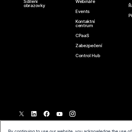
Sdílení
Webináře
obrazovky
Ř
Events
P
Kontaktní
centrum
CPaaS
Zabezpečení
Control Hub
©
2026
Společnost Cisco a/nebo její pobočky. Všechna práva vyh
Smluvní podmínky
Prohlášen
By continuing to use our website, you acknowledge the use of