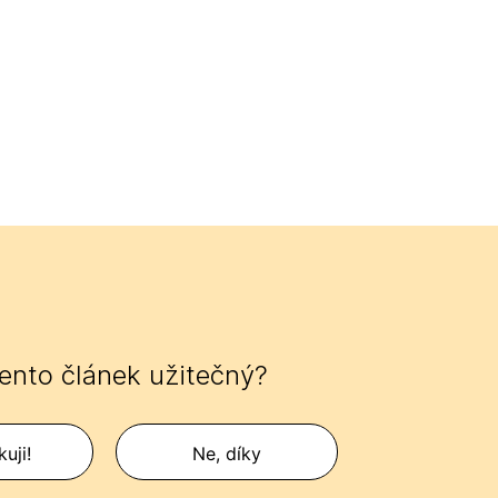
tento článek užitečný?
uji!
Ne, díky