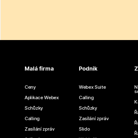
Malá firma
Podnik
Z
Ceny
Webex Suite
N
s
Aplikace Webex
Calling
K
Schůzky
Schůzky
Ř
Calling
Zasílání zpráv
Ř
Zasílání zpráv
Slido
Ř