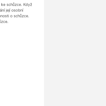
e ke schůzce. Když
ní její osobní
nosti o schůzce.
zce.