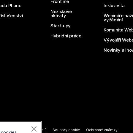
Frontline
ada Phone
Inkluzivita
Neziskové
říslušenství
aktivity
Webináře naži
vyžádání
Start-upy
Komunita We
Hybridní práce
Vývojáři Web
Novinky a ino
razena.
í o ochraně osobních údajů
Soubory cookie
Ochranné známky
 cookies.