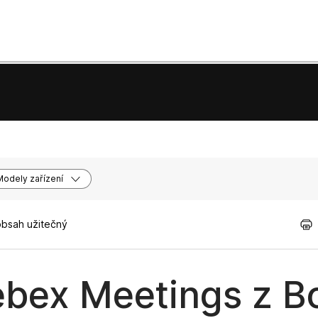
Modely zařízení
obsah užitečný
ebex Meetings z B