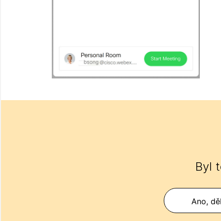
Byl 
Ano, děk