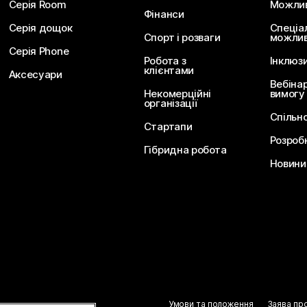
Серія Room
Можливо
Фінанси
Серія дощок
Спеціа
Спорт і розваги
можлив
Серія Phone
Робота з
Інклюз
клієнтами
Аксесуари
Вебіна
Некомерційні
вимогу
організації
Спільн
Стартапи
Розроб
Гібридна робота
Новини 
Умови та положення
Заява пр