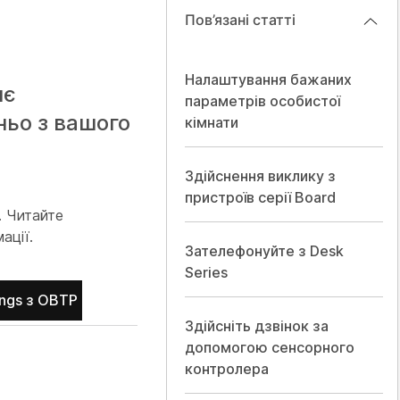
Пов’язані статті
Налаштування бажаних
яє
параметрів особистої
ньо з вашого
кімнати
Здійснення виклику з
пристроїв серії Board
. Читайте
ації.
Зателефонуйте з Desk
Series
ngs з OBTP
Здійсніть дзвінок за
допомогою сенсорного
контролера