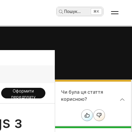
Пошук
...
⌘K
Оформити
Чи була ця стаття
передплату
корисною?
s з