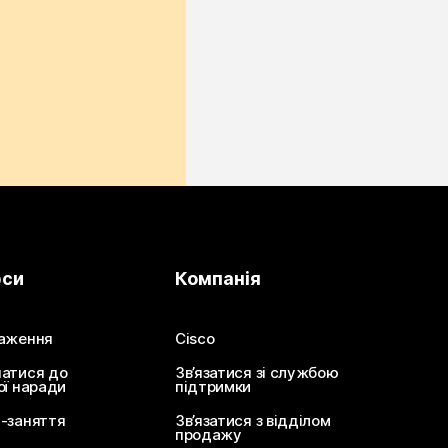
рси
Компанія
аження
Cisco
атися до
Зв’язатися зі службою
ої наради
підтримки
-заняття
Зв’язатися з відділом
продажу