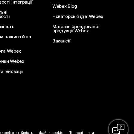
сті інтеграції
Webex Blog
льні
ості
Новаторські ідеї Webex
ивність
Магазин брендованої
продукції Webex
ри наживо й на
Вакансії
ота Webex
ники Webex
й інновації
о конфіденційність
Файли cookie
Товарні знаки