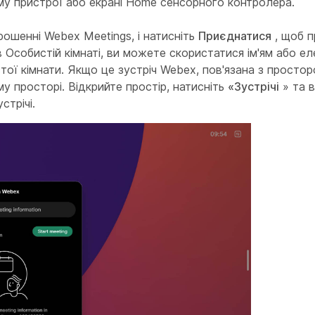
у пристрої або екрані Home сенсорного контролера.
прошенні Webex Meetings, і натисніть
Приєднатися
, щоб п
 в Особистій кімнаті, ви можете скористатися ім'ям або 
ої кімнати. Якщо це зустріч Webex, пов'язана з просто
у просторі. Відкрийте простір, натисніть
«Зустрічі
» та в
стрічі.