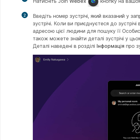
Натисніть Join
Webex
кнопку на вашом
2
Введіть номер зустрічі, який вказаний у за
зустрічі. Коли ви приєднуєтеся до зустрічі
адресою цієї людини для пошуку її Особист
також можете знайти деталі зустрічі у цьом
Деталі наведені в розділі
Інформація
про зу