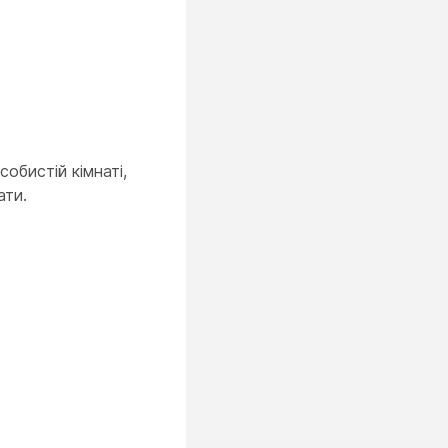
обистій кімнаті,
ати.