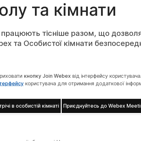
толу та кімнати
o працюють тісніше разом, що дозвол
ex та Особистої кімнати безпосеред
приховати
кнопку Join Webex
від інтерфейсу користувача
нтерфейсу
користувача для отримання додаткової інформ
річі в особистій кімнаті
Приєднуйтесь до Webex Meeti