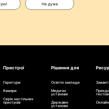
кую!
Не дуже
Пристрої
Рішення для
Ресу
Гарнітури
Освітні заклади
Завант
Камери
Медичні
Приєдн
установи
тестов
Серія настільних
пристроїв
Державні
Онлайн
установи