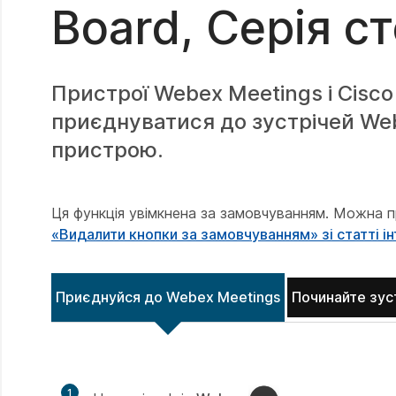
Board, Серія с
Пристрої Webex Meetings і Cisc
приєднуватися до зустрічей Web
пристрою.
Ця функція увімкнена
за замовчуванням. Можна 
«Видалити кнопки за замовчуванням» зі статті і
Приєднуйся до Webex Meetings
Починайте зуст
1