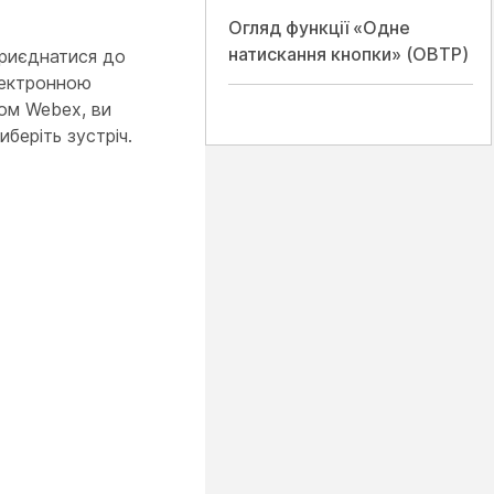
Огляд функції «Одне
натискання кнопки» (OBTP)
риєднатися до
електронною
ром Webex, ви
иберіть зустріч.