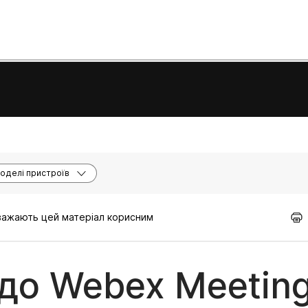
оделі пристроїв
вважають цей матеріал корисним
до Webex Meeting