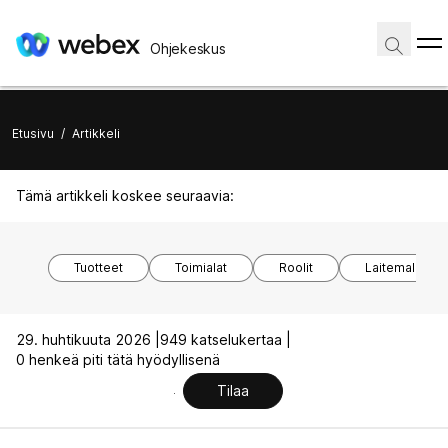
Ohjekeskus
Etusivu
/
Artikkeli
Tämä artikkeli koskee seuraavia:
Tuotteet
Toimialat
Roolit
Laitemallit
29. huhtikuuta 2026 |
949 katselukertaa |
0 henkeä piti tätä hyödyllisenä
Tilaa