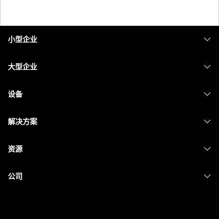
小型企业
定价
大型企业
Webex 应用程序
Webex Suite
设备
Meetings
Calling
头戴式耳机
Calling
解决方案
Meetings
摄像头
消息传递
教育
消息传递
资源
Desk 系列
屏幕共享
医疗保健
Slido
下载
Room 系列
公司
政府
Webinars
加入测试会议
Board 系列
Cisco
财务
Events
在线课程
Phone 系列
联系技术支持
体育与娱乐
Contact Center