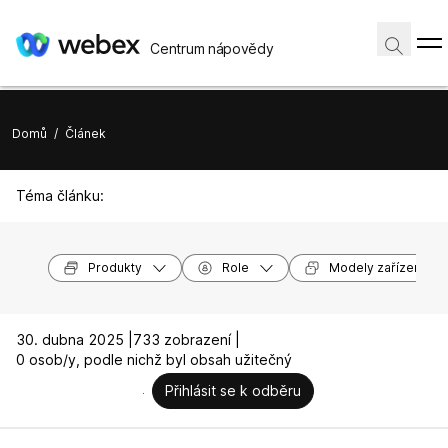
Centrum nápovědy
Domů
/
Článek
Téma článku:
Produkty
Role
Modely zařízení
30. dubna 2025 |
733 zobrazení |
0 osob/y, podle nichž byl obsah užitečný
Přihlásit se k odběru