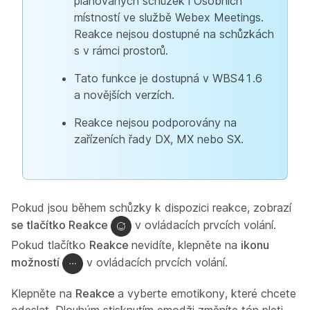
plánovaných schůzek i Osobních
místností ve službě Webex Meetings.
Reakce nejsou dostupné na schůzkách
s v rámci prostorů.
Tato funkce je dostupná v WBS41.6
a novějších verzích.
Reakce nejsou podporovány na
zařízeních řady DX, MX nebo SX.
Pokud jsou během schůzky k dispozici reakce, zobrazí
se tlačítko Reakce
v ovládacích prvcích volání.
Pokud tlačítko
Reakce
nevidíte, klepněte na
ikonu
možností
v ovládacích prvcích volání.
Klepněte na
Reakce
a vyberte emotikony, které chcete