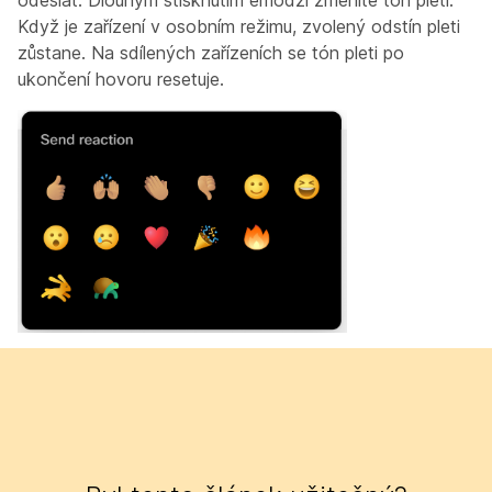
odeslat. Dlouhým stisknutím emodži změníte tón pleti.
Když je zařízení v osobním režimu, zvolený odstín pleti
zůstane. Na sdílených zařízeních se tón pleti po
ukončení hovoru resetuje.