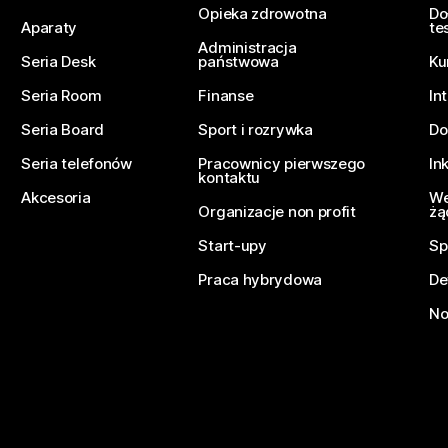
Opieka zdrowotna
Do
Aparaty
te
Administracja
Seria Desk
państwowa
Ku
Seria Room
Finanse
In
Seria Board
Sport i rozrywka
Do
Seria telefonów
Pracownicy pierwszego
In
kontaktu
Akcesoria
We
Organizacje non profit
żą
Start-upy
Sp
Praca hybrydowa
De
No