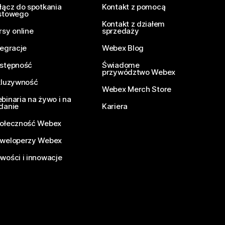
łącz do spotkania
Kontakt z pomocą
stowego
Kontakt z działem
rsy online
sprzedaży
tegracje
Webex Blog
stępność
Świadome
przywództwo Webex
kluzywność
Webex Merch Store
binaria na żywo i na
danie
Kariera
ołeczność Webex
weloperzy Webex
wości i innowacje