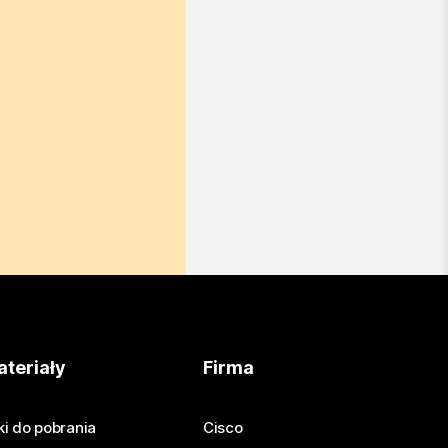
teriały
Firma
iki do pobrania
Cisco