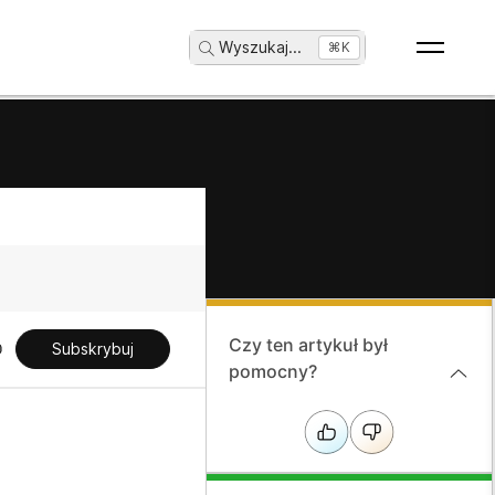
Wyszukaj
...
⌘K
Czy ten artykuł był
Subskrybuj
pomocny?