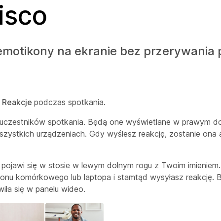
isco
emotikony na ekranie bez przerywania 
k Reakcje
podczas spotkania.
h uczestników spotkania. Będą one wyświetlane w prawym d
ystkich urządzeniach. Gdy wyślesz reakcję, zostanie ona
kcja pojawi się w stosie w lewym dolnym rogu z Twoim imieni
efonu komórkowego lub laptopa i stamtąd wysyłasz reakcję. 
iła się w panelu wideo.