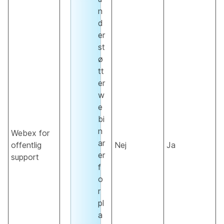
n
d
er
st
ø
tt
er
w
e
bi
n
Webex for
ar
offentlig
Nej
Ja
er
support
f
o
r
pl
a