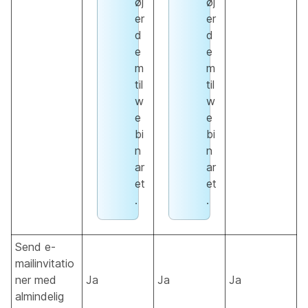
øj
øj
er
er
d
d
e
e
m
m
til
til
w
w
e
e
bi
bi
n
n
ar
ar
et
et
.
.
Send e-
mailinvitatio
ner med
Ja
Ja
Ja
almindelig