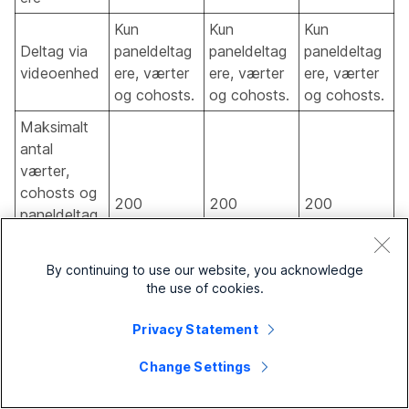
Kun
Kun
Kun
Deltag via
paneldeltag
paneldeltag
paneldeltag
videoenhed
ere, værter
ere, værter
ere, værter
og cohosts.
og cohosts.
og cohosts.
Maksimalt
antal
værter,
cohosts og
200
200
200
paneldeltag
ere, der kan
deltage via
By continuing to use our website, you acknowledge
videoenhed
the use of cookies.
Værten kan
Privacy Statement
afgøre, om
alle
Change Settings
deltagere
kan se