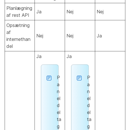
Planlægning
Ja
Nej
Nej
af rest API
Opsætning
af
Nej
Nej
Ja
internethan
del
Ja
Ja
P
P
a
a
n
n
el
el
d
d
el
el
ta
ta
g
g