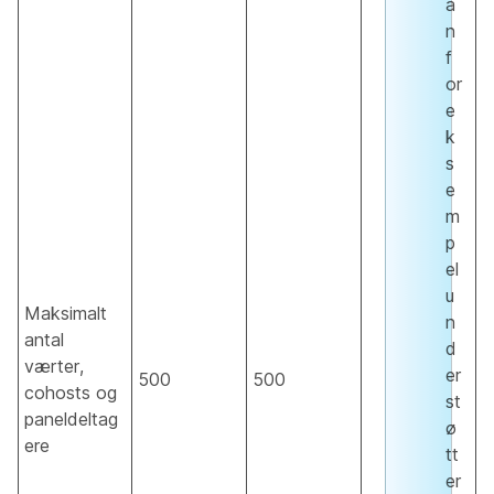
a
n
f
or
e
k
s
e
m
p
el
u
Maksimalt
n
antal
d
værter,
er
500
500
cohosts og
st
paneldeltag
ø
ere
tt
er