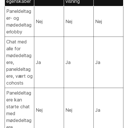
egenskaber
visning
Paneldeltag
er- og
Nej
Nej
Nej
mødedeltag
erlobby
Chat med
alle for
mødedeltag
ere,
Ja
Ja
Ja
paneldeltag
ere, vært og
cohosts
Paneldeltag
ere kan
starte chat
Nej
Nej
Ja
med
mødedeltag
ere