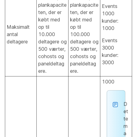
plankapacite
plankapacite
Events
ten, der er
ten, der er
1000
købt med
købt med
kunder:
Maksimalt
op til
op til
1000
antal
10.000
100.000
Events
deltagere
deltagere og
deltagere og
3000
500 værter,
500 værter,
kunder:
cohosts og
cohosts og
3000
paneldeltag
paneldeltag
ere.
ere.
1000
D
et
te
m
a