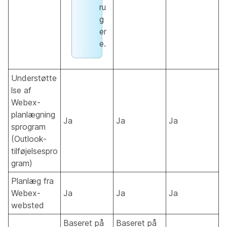
ru
g
er
e.
Understøtte
lse af
Webex-
planlægning
Ja
Ja
Ja
sprogram
(Outlook-
tilføjelsespro
gram)
Planlæg fra
Webex-
Ja
Ja
Ja
websted
Baseret på
Baseret på