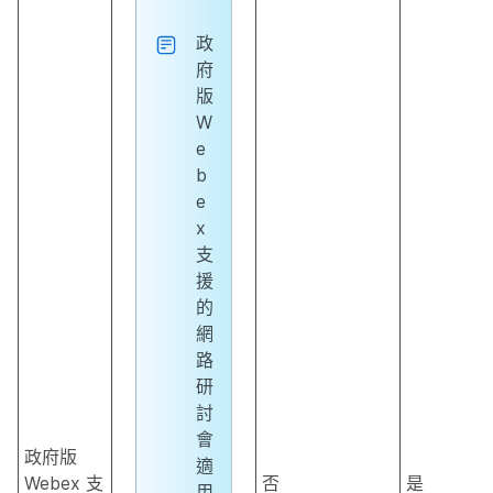
政
府
版
W
e
b
e
x
支
援
的
網
路
研
討
會
政府版
適
Webex 支
否
是
用