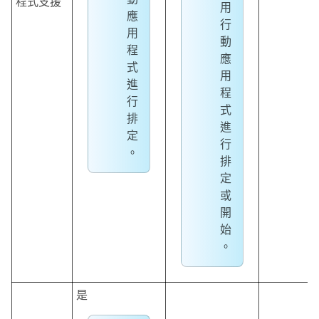
程式支援
用
應
行
用
動
程
應
式
用
進
程
行
式
排
進
定
行
。
排
定
或
開
始
。
是