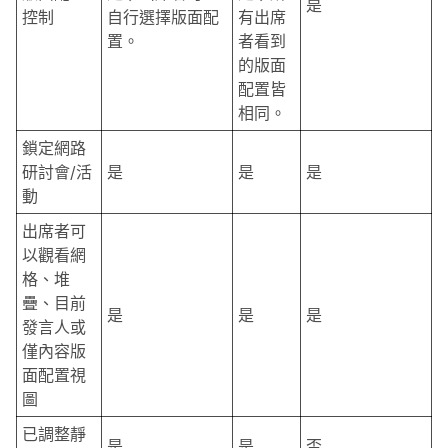
是
控制
自行選擇版面配
有出席
置。
者看到
的版面
配置皆
相同。
鎖定網路
研討會/活
是
是
是
動
出席者可
以觀看網
格、堆
疊、目前
是
是
是
發言人或
僅內容版
面配置視
圖
已調整靜
是
是
否