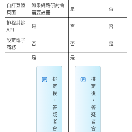
自訂登陸
如果網路研討會
是
否
頁面
需要註冊
排程其餘
是
否
否
API
設定電子
否
否
是
商務
是
是
排
排
定
定
後
後
，
，
答
答
疑
疑
者
者
會
會