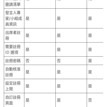
邀請清單
發言人專
家/小組成
是
是
是
員資訊
出席者註
是
是
是
冊
需要註冊
是
是
是
ID 選項
註冊密碼
否
否
是
自動核准
是
是
是
註冊
設定註冊
是
是
是
上限
自訂註冊
是
是
否
頁面