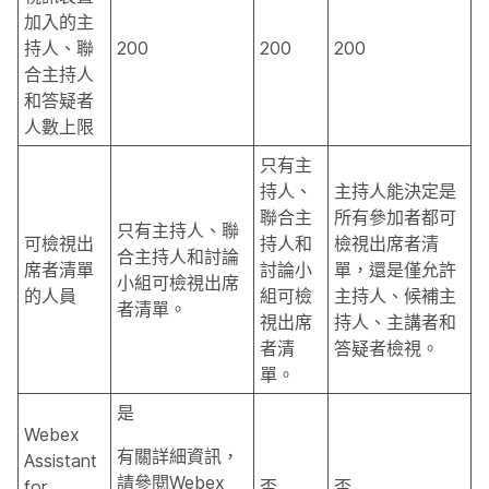
加入的主
持人、聯
200
200
200
合主持人
和答疑者
人數上限
只有主
持人、
主持人能決定是
聯合主
所有參加者都可
只有主持人、聯
可檢視出
持人和
檢視出席者清
合主持人和討論
席者清單
討論小
單，還是僅允許
小組可檢視出席
的人員
組可檢
主持人、候補主
者清單。
視出席
持人、主講者和
者清
答疑者檢視。
單。
是
Webex
有關詳細資訊，
Assistant
請參閱Webex
for
否
否