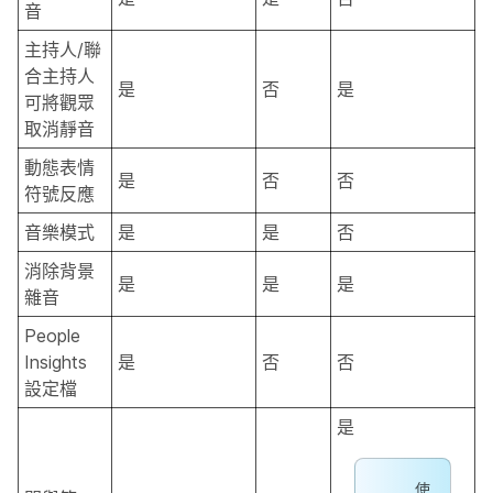
音
主持人/聯
合主持人
是
否
是
可將觀眾
取消靜音
動態表情
是
否
否
符號反應
音樂模式
是
是
否
消除背景
是
是
是
雜音
People
Insights
是
否
否
設定檔
是
使