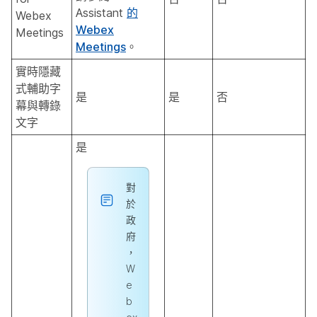
Assistant
的
Webex
Webex
Meetings
Meetings
。
實時隱藏
式輔助字
是
是
否
幕與轉錄
文字
是
對
於
政
府
，
W
e
b