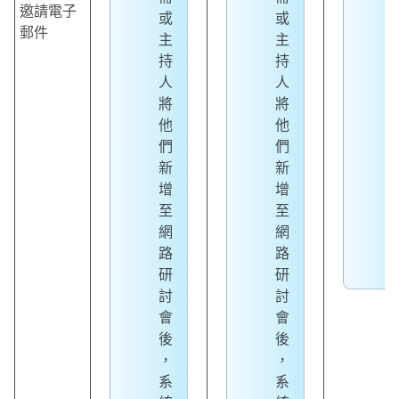
邀請電子
或
或
郵件
主
主
持
持
人
人
將
將
他
他
們
們
新
新
增
增
至
至
網
網
路
路
研
研
討
討
會
會
後
後
，
，
系
系