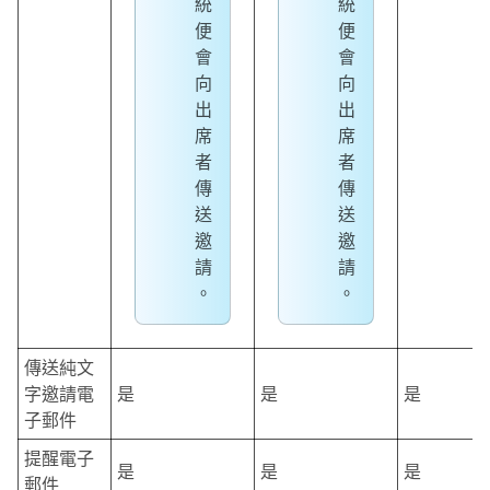
統
統
便
便
會
會
向
向
出
出
席
席
者
者
傳
傳
送
送
邀
邀
請
請
。
。
傳送純文
字邀請電
是
是
是
子郵件
提醒電子
是
是
是
郵件