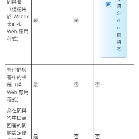
問與答
用
（僅適用
Sli
於 Webex
是
是
d
桌面和
o
Web 應用
問
程式）
與
答
管理問與
答中的標
籤（僅
是
否
否
Web 應用
程式）
為在問與
答中口頭
回答的問
題設定優
是
否
否