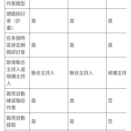
作業類型
網路研討
會（計
是
是
是
畫）
在多個時
區排定網
是
是
是
路研討會
新增聯合
主持人或
聯合主持人
聯合主持人
候補主持
候補主持
人
啟用自動
練習階段
是
是
否
作業
啟用自動
是
是
否
錄製