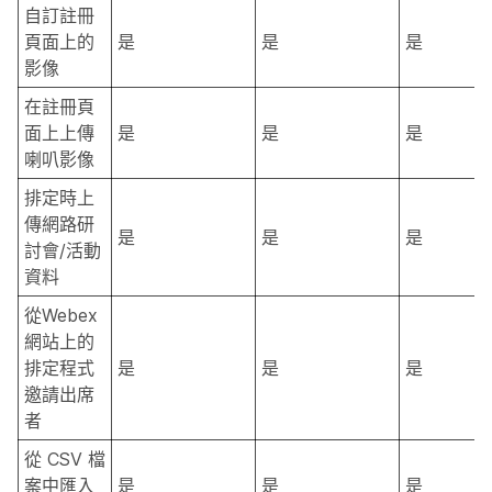
自訂註冊
頁面上的
是
是
是
影像
在註冊頁
面上上傳
是
是
是
喇叭影像
排定時上
傳網路研
是
是
是
討會/活動
資料
從Webex
網站上的
排定程式
是
是
是
邀請出席
者
從 CSV 檔
案中匯入
是
是
是