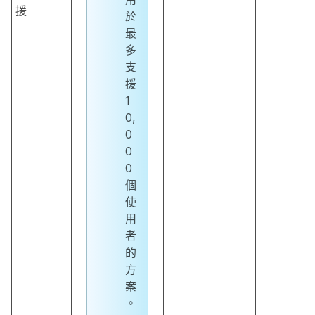
援
於
最
多
支
援
1
0,
0
0
0
個
使
用
者
的
方
案
。