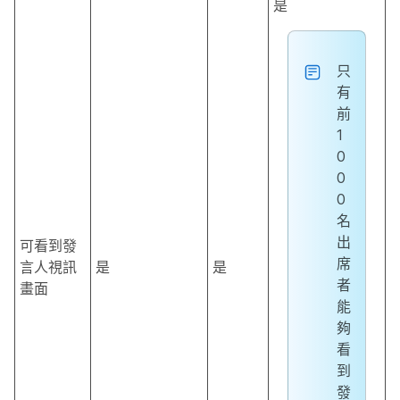
是
只
有
前
1
0
0
0
名
出
可看到發
席
言人視訊
是
是
者
畫面
能
夠
看
到
發