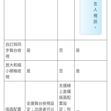
言
人
視
訊
。
自訂與同
步舞台檢
是
否
是
視
放大和縮
小網格檢
是
否
是
視
支援線
上直播
版面配
支援舞台檢視設
置設
版面配置
定；出席者可以
定；所