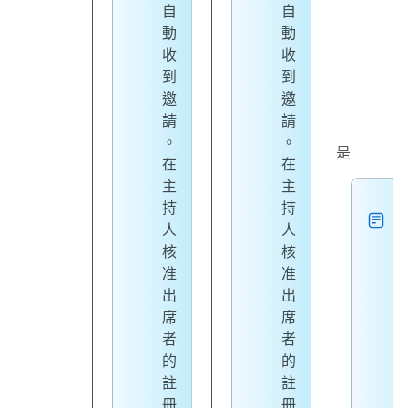
自
自
動
動
收
收
到
到
邀
邀
請
請
。
。
是
在
在
主
主
持
持
人
人
核
核
准
准
出
出
席
席
者
者
的
的
註
註
冊
冊