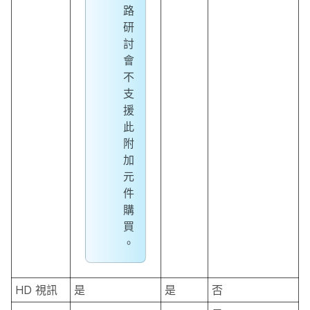
路
研
討
會
不
支
援
此
附
加
元
件
購
買
。
HD 視訊
是
是
否