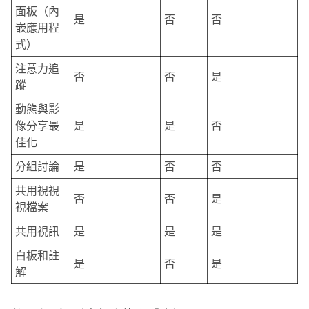
面板（內
是
否
否
嵌應用程
式）
注意力追
否
否
是
蹤
動態與影
像分享最
是
是
否
佳化
分組討論
是
否
否
共用視視
否
否
是
視檔案
共用視訊
是
是
是
白板和註
是
否
是
解