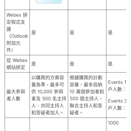
Webex 排
定程式支
援
是
是
是
（Outlook
附加元
件）
從 Webex
是
是
是
網站排定
以購買的方案容
根據購買的計劃
Events 10
量為準，最多可
容量，最多容納
戶人數：10
最大參與
供 10,000 參與
10 萬個參加者和
者人數
者及 500 名主持
500 個主持人、
Events 3
人、共同主持人
聯合主持人和答
戶人數：30
和答疑者加入。
疑者。
1000