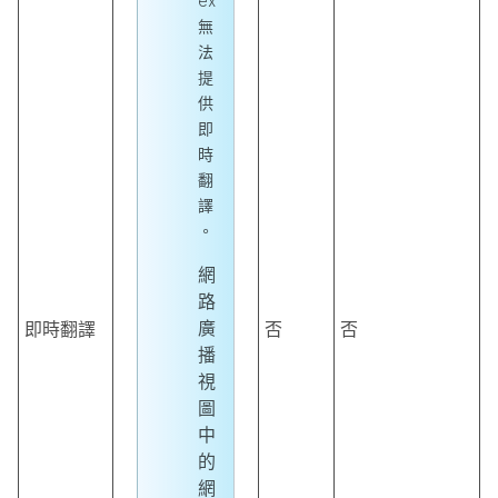
ex
無
法
提
供
即
時
翻
譯
。
網
路
廣
即時翻譯
否
否
播
視
圖
中
的
網