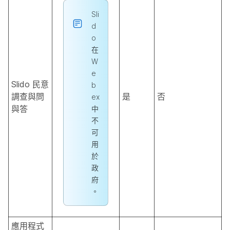
Sli
d
o
在
W
e
Slido 民意
b
調查與問
是
否
ex
與答
中
不
可
用
於
政
府
。
應用程式