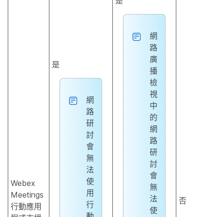
是
網
路
廣
是
播
檢
視
網
中
路
的
研
網
討
路
會
研
無
討
法
會
使
Webex
無
用
Meetings
法
否
行
行動應用
使
動