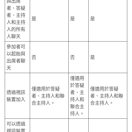
與出席
者、答疑
者、主持
是
是
是
人和主持
人的所有
人聊天
參加者可
以起始與
否
否
是
出席者聊
天
僅適用
於答疑
僅適用於答疑
僅適用於答疑
透過視訊
者、主
者、主持人和聯
者、主持人和聯
裝置加入
持人和
合主持人。
合主持人。
聯合主
持人。
可以透過
視訊裝置