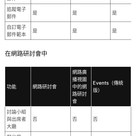
追蹤電子
是
是
是
郵件
自訂電子
是
是
是
郵件範本
在網路研討會中
網路廣
播視圖
Events（傳統
功能
網路研討會
中的網
版）
路研討
會
討論小組
與出席者
否
否
否
大廳