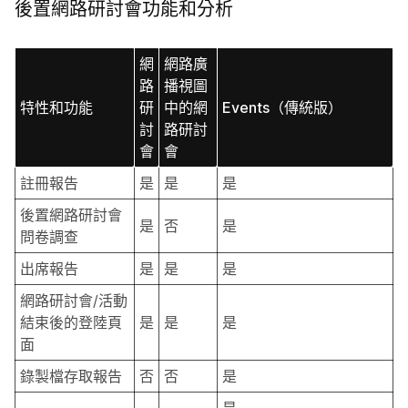
後置網路研討會功能和分析
網
網路廣
路
播視圖
特性和功能
研
中的網
Events（傳統版）
討
路研討
會
會
註冊報告
是
是
是
後置網路研討會
是
否
是
問卷調查
出席報告
是
是
是
網路研討會/活動
結束後的登陸頁
是
是
是
面
錄製檔存取報告
否
否
是
是