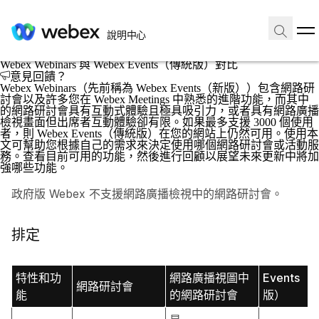
首頁
/
文章
說明中心
2024年11月29日 |
3615 次檢視 |
5 人認為這有幫助
Webex Webinars 與 Webex Events（傳統版）對比
意見回饋？
Webex Webinars（先前稱為 Webex Events（新版））包含網路研
討會以及許多您在 Webex Meetings 中熟悉的進階功能，而其中
的網路研討會具有互動式體驗且極具吸引力，或者具有網路廣播
檢視畫面但出席者互動體驗卻有限。如果最多支援 3000 個使用
者，則 Webex Events（傳統版）在您的網站上仍然可用。使用本
文可幫助您根據自己的需求來決定使用哪個網路研討會或活動服
務。查看目前可用的功能，然後進行回顧以展望未來更新中將加
強哪些功能。
政府版 Webex 不支援網路廣播檢視中的網路研討會。
排定
特性和功
網路廣播視圖中
Events（
網路研討會
能
的網路研討會
版）