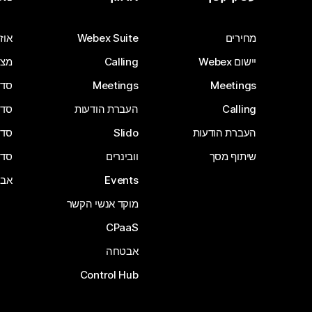
מחירים
Webex Suite
אוזנ
יישום Webex
Calling
מצל
Meetings
Meetings
סדרת 
Calling
העברת הודעות
סדרת 
העברת הודעות
Slido
סדרת 
שיתוף מסך
וובינרים
סדרת 
Events
אבי
מוקד אנשי הקשר
CPaaS
אבטחה
Control Hub