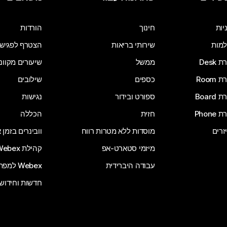
שלח שאלה
יות
חינוך
הורדות
מות
שירותי בריאות
הצטרף לפגיש
Desk
ממשל
שיעורים מקוונ
Room
כספים
שילובים
Board
ספורט ובידור
נגישות
Phone
חזית
הכללה
זרים
מוסדות ללא מטרות רווח
וובינרים בזמן
מיזמי סטארט-אפ
קהילת Webex
עבודה היברידית
Webex למפתחים
חדשות וחידוש