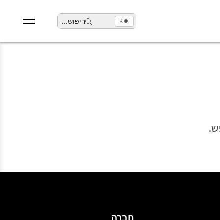
חיפוש
...
⌘K
ש.
חברה