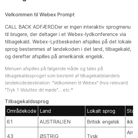
Velkommen til
Webex
Prompt
CALL BACK ADFÆRDDer er ingen interaktiv sprogmenu
til brugere, der deltager i et Webex-lydkonference via
tilbagekald. Webex-Lydbeskeden afspilles på det lokale
sprog bestemmes af landekoden i det land, tilbagekald,
og derefter afspilles på amerikansk engelsk.
Menuen afspilles på følgende måde og tales på
tilbagekaldssproget som bestemt af tilbagekaldslandets
landekodedestination:
"Velkommen til Webex" (hvis relevant)
"Tryk 1 tilsluttes dit møde"….etc.*
Tilbagekaldssprog
Områdekode
Land
Lokalt sprog
Stan
61
AUSTRALIEN
Britisk engelsk
ikke
Amer
43
ØSTRIG
Tysk