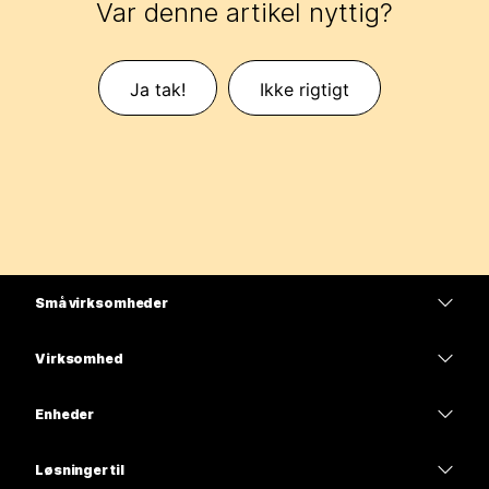
Var denne artikel nyttig?
Ja tak!
Ikke rigtigt
Små virksomheder
Priser
Virksomhed
Webex-app
Webex Suite
Enheder
Meetings
Calling
headsets
Calling
Løsninger til
Meetings