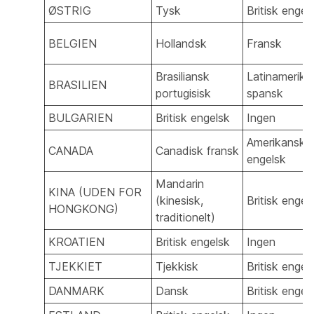
ØSTRIG
Tysk
Britisk engel
BELGIEN
Hollandsk
Fransk
Brasiliansk
Latinamerika
BRASILIEN
portugisisk
spansk
BULGARIEN
Britisk engelsk
Ingen
Amerikansk
CANADA
Canadisk fransk
engelsk
Mandarin
KINA (UDEN FOR
(kinesisk,
Britisk engel
HONGKONG)
traditionelt)
KROATIEN
Britisk engelsk
Ingen
TJEKKIET
Tjekkisk
Britisk engel
DANMARK
Dansk
Britisk engel