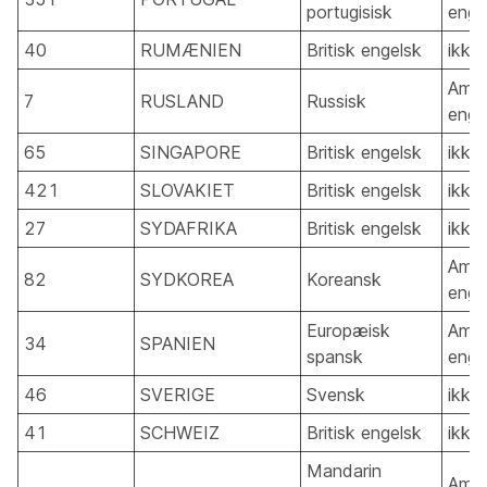
portugisisk
enge
40
RUMÆNIEN
Britisk engelsk
ikke
Amer
7
RUSLAND
Russisk
enge
65
SINGAPORE
Britisk engelsk
ikke
421
SLOVAKIET
Britisk engelsk
ikke
27
SYDAFRIKA
Britisk engelsk
ikke
Amer
82
SYDKOREA
Koreansk
enge
Europæisk
Amer
34
SPANIEN
spansk
enge
46
SVERIGE
Svensk
ikke
41
SCHWEIZ
Britisk engelsk
ikke
Mandarin
Amer