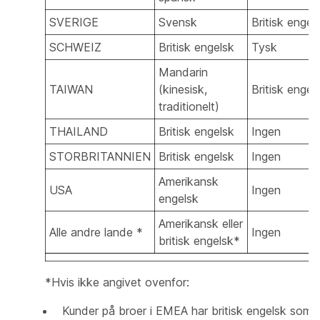
SVERIGE
Svensk
Britisk engel
SCHWEIZ
Britisk engelsk
Tysk
Mandarin
TAIWAN
(kinesisk,
Britisk engel
traditionelt)
THAILAND
Britisk engelsk
Ingen
STORBRITANNIEN
Britisk engelsk
Ingen
Amerikansk
USA
Ingen
engelsk
Amerikansk eller
Alle andre lande *
Ingen
britisk engelsk*
*Hvis ikke angivet ovenfor:
Kunder på broer i EMEA har britisk engelsk som 