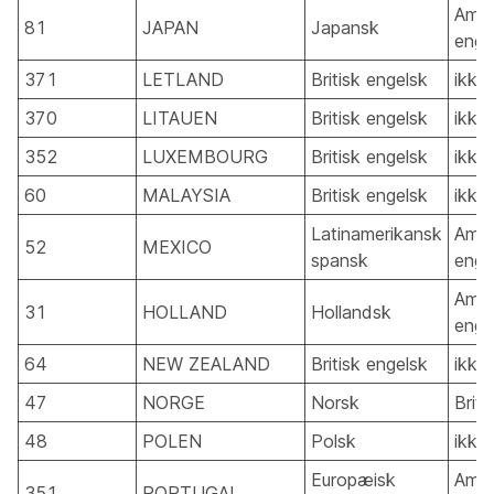
Amer
81
JAPAN
Japansk
enge
371
LETLAND
Britisk engelsk
ikke
370
LITAUEN
Britisk engelsk
ikke
352
LUXEMBOURG
Britisk engelsk
ikke
60
MALAYSIA
Britisk engelsk
ikke
Latinamerikansk
Amer
52
MEXICO
spansk
enge
Amer
31
HOLLAND
Hollandsk
enge
64
NEW ZEALAND
Britisk engelsk
ikke
47
NORGE
Norsk
Briti
48
POLEN
Polsk
ikke
Europæisk
Amer
351
PORTUGAL