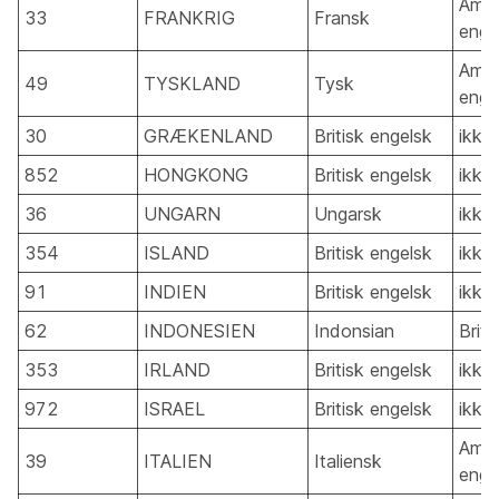
Amer
33
FRANKRIG
Fransk
enge
Amer
49
TYSKLAND
Tysk
enge
30
GRÆKENLAND
Britisk engelsk
ikke
852
HONGKONG
Britisk engelsk
ikke
36
UNGARN
Ungarsk
ikke
354
ISLAND
Britisk engelsk
ikke
91
INDIEN
Britisk engelsk
ikke
62
INDONESIEN
Indonsian
Briti
353
IRLAND
Britisk engelsk
ikke
972
ISRAEL
Britisk engelsk
ikke
Amer
39
ITALIEN
Italiensk
enge