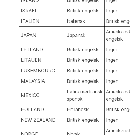
ISRAEL
Britisk engelsk
Ingen
ITALIEN
Italiensk
Britisk engel
Amerikansk
JAPAN
Japansk
engelsk
LETLAND
Britisk engelsk
Ingen
LITAUEN
Britisk engelsk
Ingen
LUXEMBOURG
Britisk engelsk
Ingen
MALAYSIA
Britisk engelsk
Ingen
Latinamerikansk
Amerikansk
MEXICO
spansk
engelsk
HOLLAND
Hollandsk
Britisk engel
NEW ZEALAND
Britisk engelsk
Ingen
Amerikansk
NORGE
Norsk