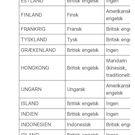
ESTLAND
Britisk engelsk
Ingen
Amerikansk
FINLAND
Finsk
engelsk
FRANKRIG
Fransk
Britisk engel
TYSKLAND
Tysk
Britisk engel
GRÆKENLAND
Britisk engelsk
Ingen
Mandarin
HONGKONG
Britisk engelsk
(kinesisk,
traditionelt)
Amerikansk
UNGARN
Ungarsk
engelsk
ISLAND
Britisk engelsk
Ingen
INDIEN
Britisk engelsk
Ingen
INDONESIEN
Indonesisk
Britisk engel
IRLAND
Britisk engelsk
Ingen