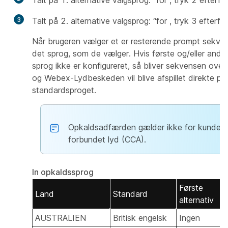
Talt på 1. alternative valgsprog:
“for , tryk 2 efterful
3
Talt på 2. alternative valgsprog:
“for , tryk 3 efterful
Når brugeren vælger et er resterende prompt sekve
det sprog, som de vælger. Hvis første og/eller andet
sprog ikke er konfigureret, så bliver sekvensen ovenfo
og Webex-Lydbeskeden vil blive afspillet direkte på
standardsproget.
Opkaldsadfærden gælder ikke for kunder, 
forbundet lyd (CCA).
In opkaldssprog
Første
Land
Standard
alternativ
AUSTRALIEN
Britisk engelsk
Ingen