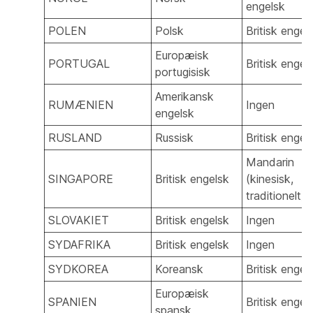
engelsk
POLEN
Polsk
Britisk engel
Europæisk
PORTUGAL
Britisk engel
portugisisk
Amerikansk
RUMÆNIEN
Ingen
engelsk
RUSLAND
Russisk
Britisk engel
Mandarin
SINGAPORE
Britisk engelsk
(kinesisk,
traditionelt)
SLOVAKIET
Britisk engelsk
Ingen
SYDAFRIKA
Britisk engelsk
Ingen
SYDKOREA
Koreansk
Britisk engel
Europæisk
SPANIEN
Britisk engel
spansk