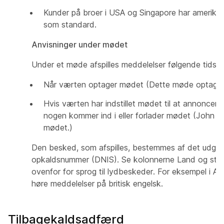
Kunder på broer i USA og Singapore har amerika
som standard.
Anvisninger under mødet
Under et møde afspilles meddelelser følgende tidspu
Når værten optager mødet
(Dette møde optages
Hvis værten har indstillet mødet til at annoncere
nogen kommer ind i eller forlader mødet
(John ha
mødet.)
Den besked, som afspilles, bestemmes af det udgå
opkaldsnummer (DNIS). Se kolonnerne Land og stand
ovenfor for sprog til lydbeskeder. For eksempel i Aust
høre meddelelser på britisk engelsk.
Tilbagekaldsadfærd