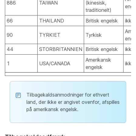
886
TAIWAN
(kinesisk,
enge
traditionelt)
66
THAILAND
Britisk engelsk
ikke
Amer
90
TYRKIET
Tyrkisk
enge
44
STORBRITANNIEN
Britisk engelsk
ikke
Amerikansk
1
USA/CANADA
ikke
engelsk
Tilbagekaldsanmodninger for ethvert
land, der ikke er angivet ovenfor, afspilles
på amerikansk engelsk.