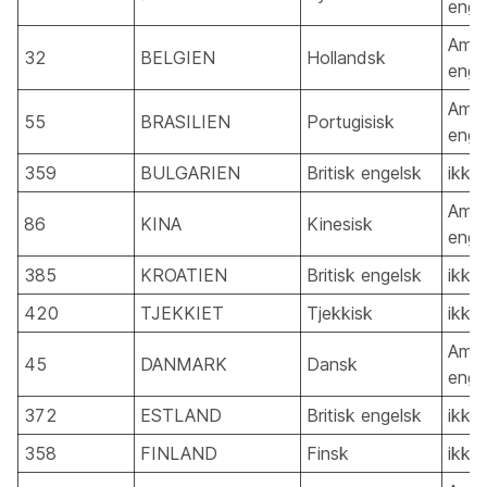
enge
Amer
32
BELGIEN
Hollandsk
enge
Amer
55
BRASILIEN
Portugisisk
enge
359
BULGARIEN
Britisk engelsk
ikke
Amer
86
KINA
Kinesisk
enge
385
KROATIEN
Britisk engelsk
ikke
420
TJEKKIET
Tjekkisk
ikke
Amer
45
DANMARK
Dansk
enge
372
ESTLAND
Britisk engelsk
ikke
358
FINLAND
Finsk
ikke