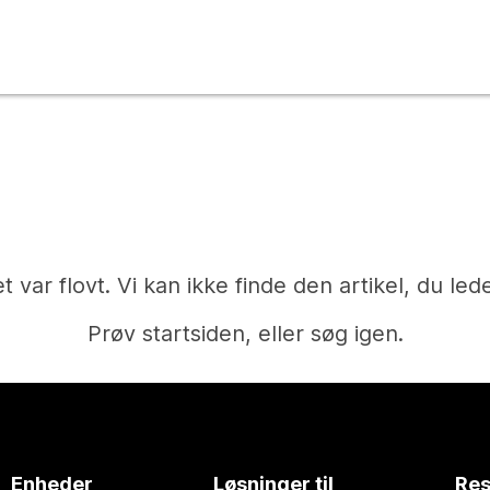
t var flovt. Vi kan ikke finde den artikel, du lede
Prøv startsiden, eller søg igen.
Hjem
Enheder
Løsninger til
Res
Har du brug for et svar?