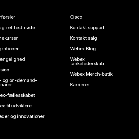
førsler
Cisco
ag i et testmøde
Kontakt support
nekurser
Kontakt salg
grationer
Webex Blog
gængelighed
Webex
tankelederskab
usion
Webex Merch-butik
e- og on-demand-
narer
Karrierer
ex-fællesskabet
x til udviklere
der og innovationer