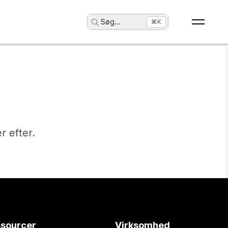
Søg
...
⌘K
r efter.
sourcer
Virksomhed