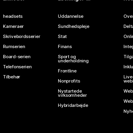
Send et spørgsmål
headsets
Uddannelse
Over
Kameraer
Sundhedspleje
Delt
Skrivebordsserier
Stat
Onli
Rumserien
Finans
Inte
Board-serien
Sport og
Til
underholdning
Telefonserien
Inkl
Frontline
Tilbehør
Liv
Nonprofits
webi
Nystartede
Web
virksomheder
Webe
Hybridarbejde
Nyhe