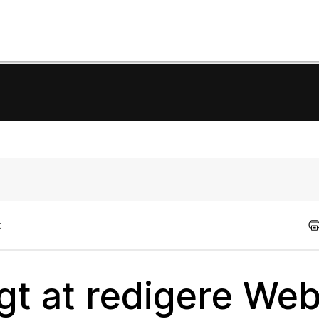
t
igt at redigere We