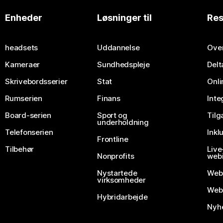
Enheder
Løsninger til
Res
headsets
Uddannelse
Over
Kameraer
Sundhedspleje
Delt
Skrivebordsserier
Stat
Onli
Rumserien
Finans
Inte
Board-serien
Sport og
Til
underholdning
Telefonserien
Inkl
Frontline
Tilbehør
Liv
Nonprofits
webi
Nystartede
Web
virksomheder
Webe
Hybridarbejde
Nyhe