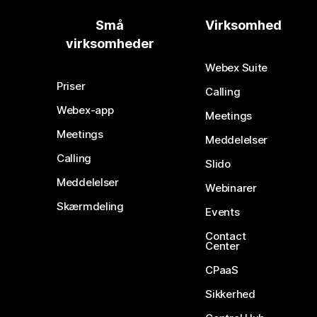
Små
Virksomhed
virksomheder
Webex Suite
Priser
Calling
Webex-app
Meetings
Meetings
Meddelelser
Calling
Slido
Meddelelser
Webinarer
Skærmdeling
Events
Contact
Center
CPaaS
Sikkerhed