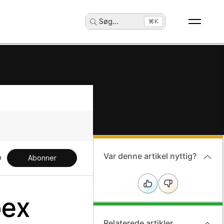
Søg
...
⌘K
Var denne artikel nyttig?
Abonner
bex
Relaterede artikler