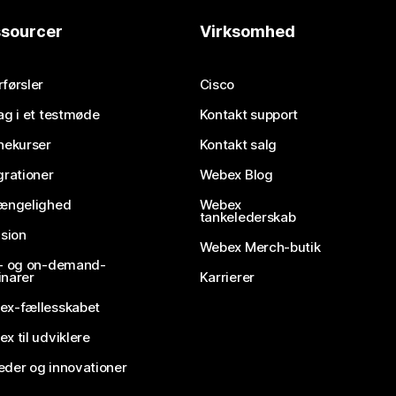
sourcer
Virksomhed
førsler
Cisco
ag i et testmøde
Kontakt support
nekurser
Kontakt salg
grationer
Webex Blog
gængelighed
Webex
tankelederskab
usion
Webex Merch-butik
e- og on-demand-
narer
Karrierer
ex-fællesskabet
x til udviklere
der og innovationer