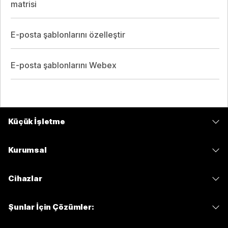
matrisi
E-posta şablonlarını özelleştir
E-posta şablonlarını Webex
Küçük İşletme
Fiyatlar
Kurumsal
Webex Uygulaması
Webex Suite
Cihazlar
Meetings
Calling
kulaklıklar
Calling
Şunlar İçin Çözümler:
Meetings
Kameralar
Mesajlaşma
Eğitim