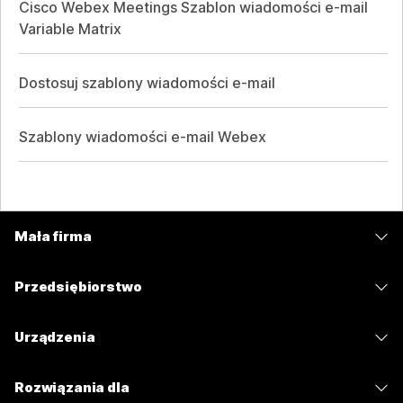
Cisco Webex Meetings Szablon wiadomości e-mail
Variable Matrix
Dostosuj szablony wiadomości e-mail
Szablony wiadomości e-mail Webex
Mała firma
Cennik
Przedsiębiorstwo
Aplikacja Webex
Webex Suite
Urządzenia
Meetings
Calling
Zestawy słuchawkowe
Calling
Rozwiązania dla
Meetings