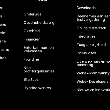
s
Downloads
Onderwijs
s
Deelnemen aan ee
testvergadering
Gezondheidszorg
erie
Online cursussen
Overheid
rie
Integraties
Financiën
erie
Toegankelijkheid
Entertainment en
serie
volwassen
Inclusiviteit
ires
Frontline
Live webinars en w
aanvraag
Non-
profitorganisaties
Webex-community
Startups
Webex Developers
Hybride werken
Nieuws en innovati