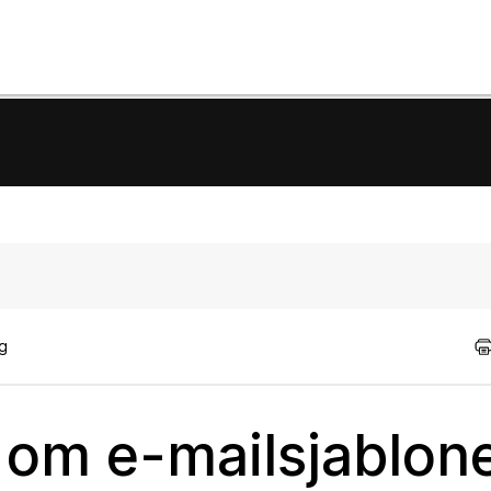
ig
e om e-mailsjablon