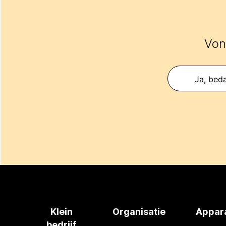
Vond
Ja, beda
Klein
Organisatie
Appar
bedrijf