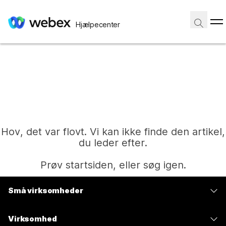
Hjælpecenter
Hov, det var flovt. Vi kan ikke finde den artikel,
du leder efter.
Prøv startsiden, eller søg igen.
Små virksomheder
Hjem
Priser
Virksomhed