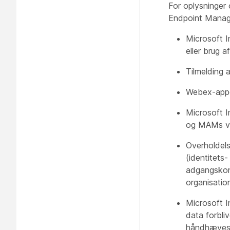
For oplysninger
Endpoint Manag
Microsoft 
eller brug a
Tilmelding 
Webex-appen
Microsoft I
og MAMs ve
Overholdels
(identitets
adgangskont
organisatio
Microsoft In
data forbliv
håndhæves, 