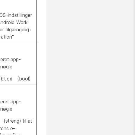
S-indstillinger
Android Work
ger tilgængelig i
ation"
reret app-
snøgle
(bool)
abled
reret app-
snøgle
(streng) til at
t
rens e-