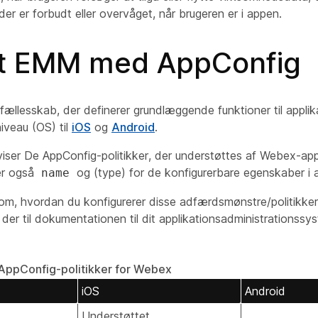
der er forbudt eller overvåget, når brugeren er i appen.
 EMM med AppConfig
fællesskab, der definerer grundlæggende funktioner til applik
iveau (OS) til
iOS
og
Android
.
viser De AppConfig-politikker, der understøttes af Webex-ap
er også
og (type) for de konfigurerbare egenskaber i 
name
 om, hvordan du konfigurerer disse adfærdsmønstre/politikke
der til dokumentationen til dit applikationsadministrationss
AppConfig-politikker for Webex
iOS
Android
Understøttet