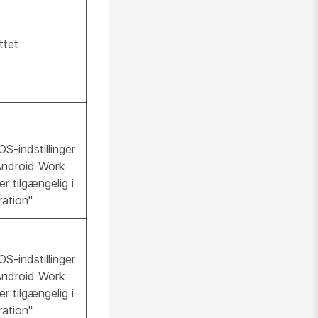
ttet
S-indstillinger
Android Work
ger tilgængelig i
ation"
S-indstillinger
Android Work
ger tilgængelig i
ation"