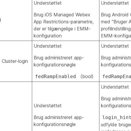
Understøttet
Understøttet
Brug iOS Managed Webex
Brug Android O
g
App Restrictions-parametre,
med "Bruger 
der er tilgængelige i EMM-
profilindstillin
konfiguration
EMM-konfigur
Understøttet
Understøttet
Brug administreret app-
Brug administ
luster-login
konfigurationsnøgle
konfiguration
(bool)
fedRampEnabled
fedRampEn
Understøttet
Brug administ
Understøttet
konfiguration
Brug administreret app-
login_hin
konfigurationsnøgle
udfylde bruge