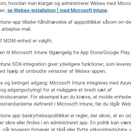
 om, hvordan man klargør og administrerer Webex med Micros
er,
se Webex-installation | med Microsoft Intune
.
Intune-app tillader håndhævelse af apppolitikker såsom on
f arbejdse-mail.
af MDM-enhed er valgfri.
 til Microsoft Intune tilgængelig fra App Store/Google Play.
ntune SDK-integration giver yderligere funktioner, som levere
d hjælp af ombrudte versioner af Webex-appen.
e og betinget adgang: Microsoft Intune integreres med Azu
- og adgangsstyring) for at muliggøre et bredt sæt af
rolscenarier. For eksempel kan du kræve, at mobile enhede
nsstandarderne defineret i Microsoft Intune, før du tilgår We
tune app-beskyttelsespolitikker er regler, der sikrer, at en o
er sikre eller findes i en administreret app. En politik kan vær
når brugeren forsøger at tilgå eller flytte virksomhedsdata, e