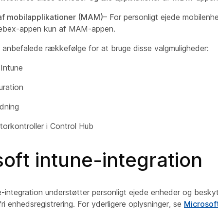
af mobilapplikationer (MAM)
– For personligt ejede mobilenh
Webex-appen kun af MAM-appen.
 anbefalede rækkefølge for at bruge disse valgmuligheder:
 Intune
uration
dning
torkontroller i Control Hub
oft intune-integration
e-integration understøtter personligt ejede enheder og besk
i enhedsregistrering. For yderligere oplysninger, se
Microsoft