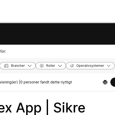
for:
Brancher
Roller
Operativsystemer
isning(er) |
0 personer fandt dette nyttigt
x App | Sikre