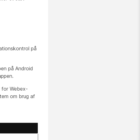
ationskontrol på
pen på Android
appen.
r for Webex-
ystem om brug af