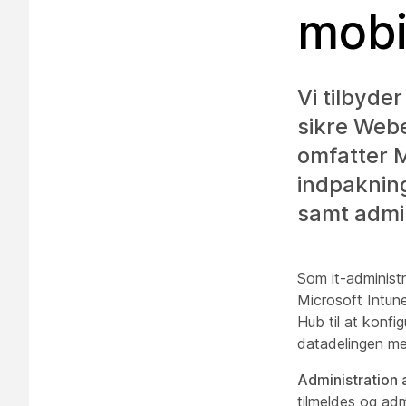
mobi
Vi tilbyder
sikre Web
omfatter 
indpakning
samt admin
Som it-administ
Microsoft Intune
Hub til at konfig
datadelingen mel
Administration
tilmeldes og ad