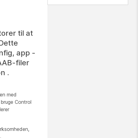
rer til at
Dette
fig, app -
AAB-filer
n .
eden med
r bruge Control
lerer
virksomheden,
.