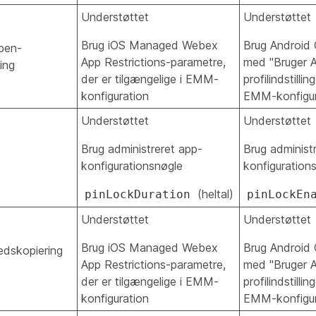
Understøttet
Understøttet
Brug iOS Managed Webex
Brug Android O
open-
App Restrictions-parametre,
med "Bruger 
ing
der er tilgængelige i EMM-
profilindstillin
konfiguration
EMM-konfigur
Understøttet
Understøttet
Brug administreret app-
Brug administ
konfigurationsnøgle
konfiguration
(heltal)
pinLockDuration
pinLockEn
Understøttet
Understøttet
Brug iOS Managed Webex
Brug Android O
edskopiering
App Restrictions-parametre,
med "Bruger 
der er tilgængelige i EMM-
profilindstillin
konfiguration
EMM-konfigur