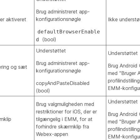
Brug administreret app-
konfigurationsnøgle
r aktiveret
Ikke understø
defaultBrowserEnable
(bool)
d
Understøttet
Understøttet
Brug administreret app-
Brug Android O
ering og sæt
konfigurationsnøgle
med "Bruger 
profilindstillin
copyAndPasteDisabled
EMM-konfigur
(bool)
Understøttet
Brug valgmuligheden med
restriktioner for iOS, der er
Brug Android O
mklip
tilgængelig i EMM, for at
med "Bruger 
forhindre skærmklip fra
profilindstillin
Webex-appen
EMM-konfigur