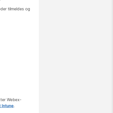
eder tilmeldes og
ytter Webex-
 Intune
.