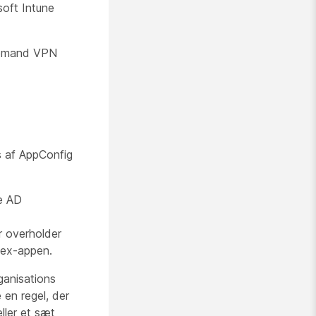
oft Intune
-demand VPN
s af AppConfig
re AD
r overholder
bex-appen.
rganisations
e en regel, der
ller et sæt