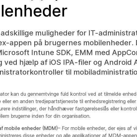
lenheder
 adskillige muligheder for IT-administrato
ex-appen på brugernes mobilenheder. 
Microsoft Intune SDK, EMM med AppCon
 ved hjælp af iOS IPA-filer og Android 
istratorkontroller til mobiladministratio
rator kan du gennemtvinge fuld kontrol ved at tilmelde enh
 eller en anden tredjepartstjeneste til enhedsregistrering elle
urere indstillinger, der håndhæver fastgørelseslås eller kontrol
lem brugerne inden for din organisation.
 af mobile enheder (MDM)
– For mobile enheder, der ejes af 
ministreres disse enheder og alle applikationer af MDM-appen