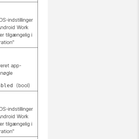
S-indstillinger
Android Work
ger tilgængelig i
ation"
reret app-
snøgle
(bool)
abled
S-indstillinger
Android Work
ger tilgængelig i
ation"