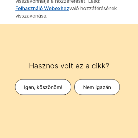
visszavonhatja a hozzáférését. Lásd:
Felhasználó Webexhez
való hozzáférésének
visszavonása.
Hasznos volt ez a cikk?
Igen, köszönöm!
Nem igazán