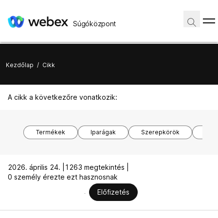
Súgóközpont
Kezdőlap
/
Cikk
A cikk a következőre vonatkozik:
Termékek
Iparágak
Szerepkörök
Ope
2026. április 24. |
1263 megtekintés |
0 személy érezte ezt hasznosnak
Előfizetés