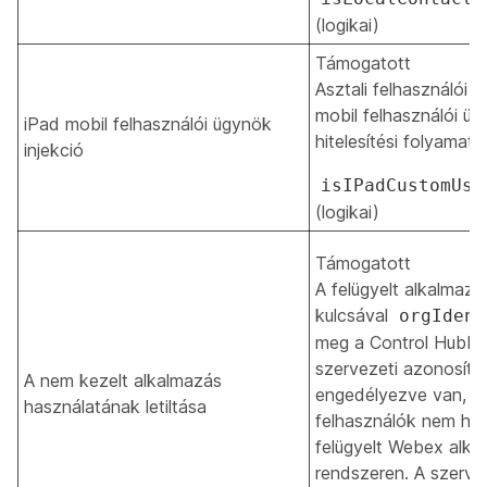
(logikai)
Támogatott
Asztali felhasználói ü
mobil felhasználói ü
iPad mobil felhasználói ügynök
hitelesítési folyamat
injekció
isIPadCustomUse
(logikai)
Támogatott
A felügyelt alkalmazá
kulcsával
orgIdent
meg a Control Hubbó
szervezeti azonosító
A nem kezelt alkalmazás
engedélyezve van, a 
használatának letiltása
felhasználók nem ha
felügyelt Webex alka
rendszeren. A szerve