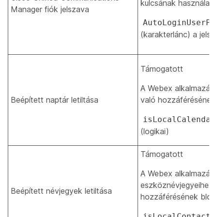
kulcsának használata
Manager fiók jelszava
AutoLoginUserPa
(karakterlánc) a jel
Támogatott
A Webex alkalmazás
Beépített naptár letiltása
való hozzáférésének
isLocalCalendar
(logikai)
Támogatott
A Webex alkalmazás
eszköznévjegyeihez 
Beépített névjegyek letiltása
hozzáférésének blok
isLocalContacts