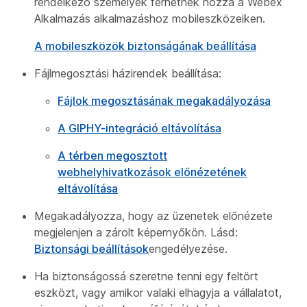
rendelkező személyek férhetnek hozzá a Webex
Alkalmazás alkalmazáshoz mobileszközeiken.
A mobileszközök biztonságának beállítása
Fájlmegosztási házirendek beállítása:
Fájlok megosztásának megakadályozása
A GIPHY-integráció eltávolítása
A térben megosztott
webhelyhivatkozások előnézetének
eltávolítása
Megakadályozza, hogy az üzenetek előnézete
megjelenjen a zárolt képernyőkön. Lásd:
Biztonsági beállítások
engedélyezése.
Ha biztonságossá szeretne tenni egy feltört
eszközt, vagy amikor valaki elhagyja a vállalatot,