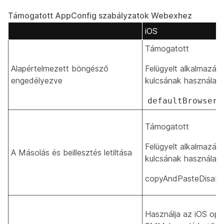
Támogatott AppConfig szabályzatok Webexhez
iOS
Támogatott
Alapértelmezett böngésző
Felügyelt alkalmazás 
engedélyezve
kulcsának használata
defaultBrowserE
Támogatott
Felügyelt alkalmazás 
A Másolás és beillesztés letiltása
kulcsának használata
copyAndPasteDisabled
Használja az iOS ope