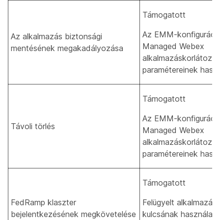
Támogatott
Az EMM-konfiguráció
Az alkalmazás biztonsági
Managed Webex
mentésének megakadályozása
alkalmazáskorlátozá
paramétereinek hasz
Támogatott
Az EMM-konfiguráció
Távoli törlés
Managed Webex
alkalmazáskorlátozá
paramétereinek hasz
Támogatott
FedRamp klaszter
Felügyelt alkalmazás 
bejelentkezésének megkövetelése
kulcsának használata