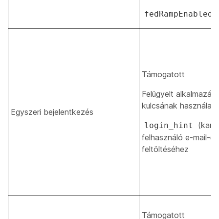
fedRampEnabled
Támogatott
Felügyelt alkalmazás 
kulcsának használata
Egyszeri bejelentkezés
(karak
login_hint
felhasználó e-mail-c
feltöltéséhez
Támogatott