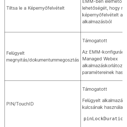
EMM-ben elérhető ko
Tiltsa le a Képernyőfelvételt
lehetőségét, hogy m
képernyőfelvételt a
alkalmazásból
Támogatott
Az EMM-konfiguráció
Felügyelt
Managed Webex
megnyitás/dokumentummegosztás
alkalmazáskorlátozá
paramétereinek hasz
Támogatott
Felügyelt alkalmazás 
PIN/TouchID
kulcsának használata
pinLockDuration