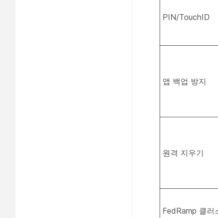
PIN/TouchID
앱 백업 방지
원격 지우기
FedRamp 클