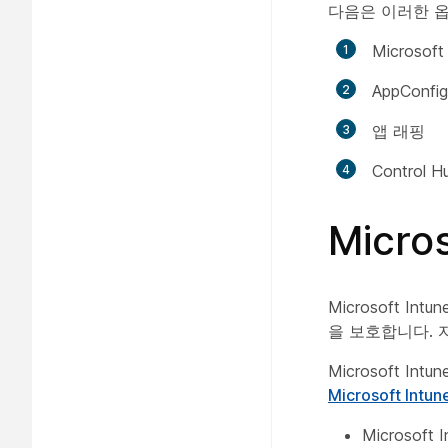
다음은 이러한 
Microsoft
AppConfig
앱 래핑
Control
Micro
Microsoft 
을 보호합니다.
Microsoft 
Microsoft Int
Microso