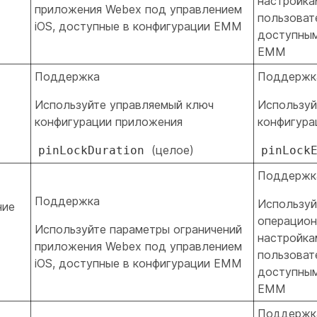
настройка
приложения Webex под управлением
пользовате
iOS, доступные в конфигурации EMM
доступным
EMM
Поддержка
Поддержк
Используйте управляемый ключ
Используй
конфигурации приложения
конфигура
(целое)
pinLockDuration
pinLock
Поддержк
Поддержка
Используй
ние
операцион
Используйте параметры ограничений
настройка
приложения Webex под управлением
пользовате
iOS, доступные в конфигурации EMM
доступным
EMM
Поддержк