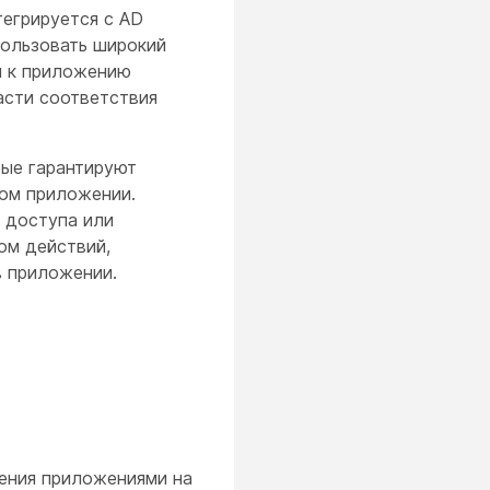
тегрируется с AD
пользовать широкий
м к приложению
асти соответствия
рые гарантируют
мом приложении.
 доступа или
ом действий,
в приложении.
ления приложениями на