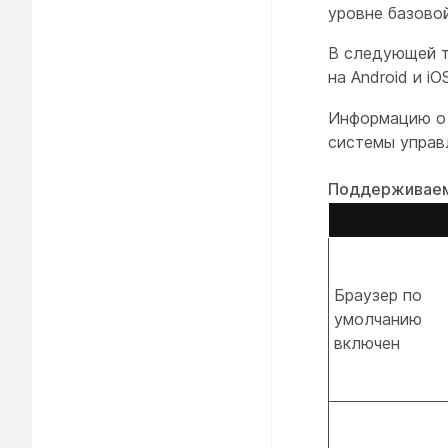
уровне базово
В следующей т
на Android и i
Информацию о 
системы управ
Поддерживаем
Браузер по
умолчанию
включен