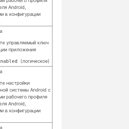
ми рабочего профиля
ля Android,
и в конфигурации
а
те управляемый ключ
ции приложения
(логическое)
Enabled
а
те настройки
ной системы Android с
ми рабочего профиля
ля Android,
и в конфигурации
а