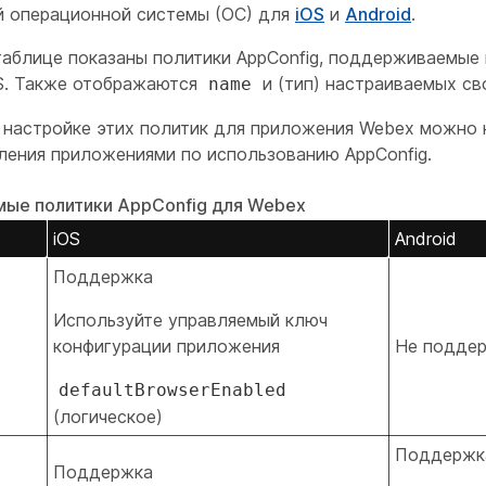
й операционной системы (ОС) для
iOS
и
Android
.
аблице показаны политики AppConfig, поддерживаемые
OS. Также отображаются
и (тип) настраиваемых св
name
настройке этих политик для приложения Webex можно 
ления приложениями по использованию AppConfig.
ые политики AppConfig для Webex
iOS
Android
Поддержка
Используйте управляемый ключ
конфигурации приложения
Не подде
defaultBrowserEnabled
(логическое)
Поддержк
Поддержка