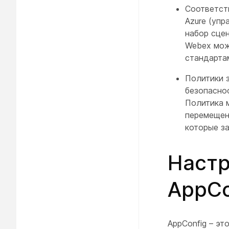
Соответств
Azure (упр
набор сце
Webex мож
стандартам
Политики з
безопасно
Политика 
перемещен
которые з
Наст
AppCo
AppConfig – э