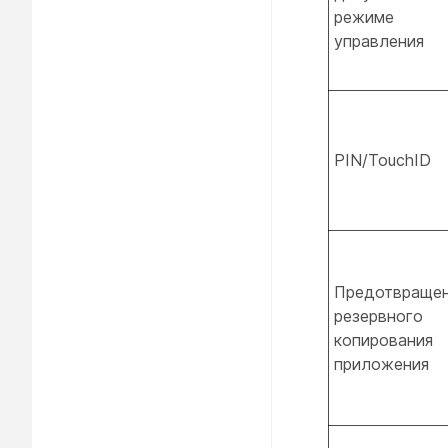
режиме
управления
PIN/TouchID
Предотвраще
резервного
копирования
приложения