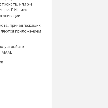
стройств, или же
омощью ПИН или
рганизации.
йств, принадлежащих
авляются приложением
х устройств
м MAM.
ов.