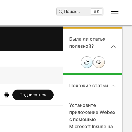
Поиск
...
⌘K
Была ли статья
полезной?
Похожие статьи
Подписаться
Установите
приложение Webex
с помощью
Microsoft Insune на