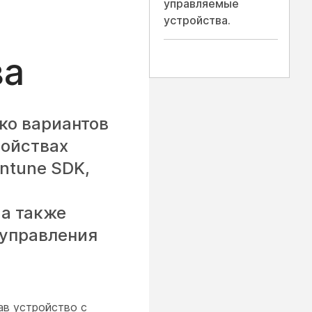
управляемые
устройства.
ва
ко вариантов
ройствах
Intune SDK,
 а также
 управления
ав устройство с