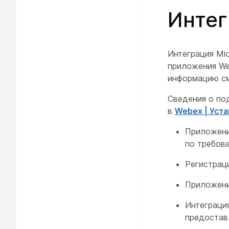
Интег
Интеграция Mi
приложения We
информацию см
Сведения о под
в
Webex | Уста
Приложение
по требова
Регистрац
Приложение
Интеграция
предостав