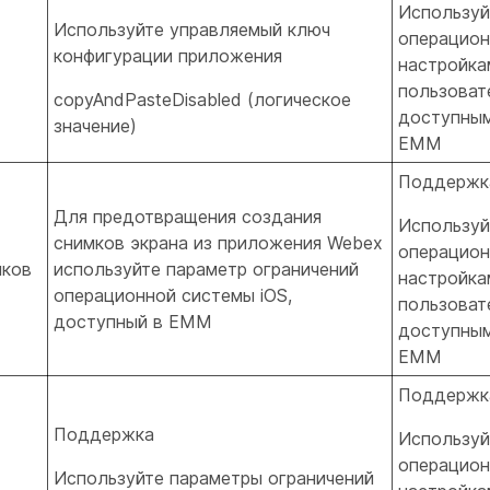
Используй
Используйте управляемый ключ
операцион
конфигурации приложения
настройка
пользовате
copyAndPasteDisabled (логическое
доступным
значение)
EMM
Поддержк
Для предотвращения создания
Используй
снимков экрана из приложения Webex
операцион
мков
используйте параметр ограничений
настройка
операционной системы iOS,
пользовате
доступный в EMM
доступным
EMM
Поддержк
Поддержка
Используй
операцион
Используйте параметры ограничений