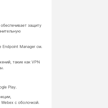
 обеспечивает защиту
лнительную
 Endpoint Manager см.
жений, такие как VPN
ы.
gle Play.
нкции,
 Webex с оболочкой.