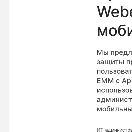
устройствами
Web
моб
Мы предл
защиты п
пользоват
EMM с Ap
использов
админист
мобильны
ИТ-администра