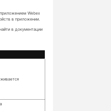
 приложением Webex
ойств в приложении.
найти в документации
рживается
а