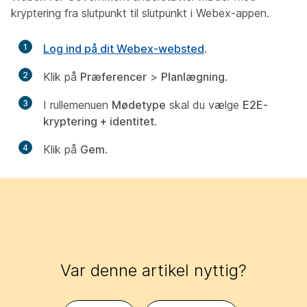
kryptering fra slutpunkt til slutpunkt i Webex-appen.
1
Log ind på dit Webex-websted
.
2
Klik på
Præferencer
>
Planlægning
.
3
I rullemenuen
Mødetype
skal du vælge
E2E-
kryptering + identitet
.
4
Klik på
Gem
.
Var denne artikel nyttig?