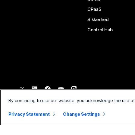
CPaaS
Sikkerhed
Control Hub
©
2026
Cisco og/eller dennes partnere. Alle rettigheder forbehol
By continuing to use our website, you acknowledge the use of
Privacy Statement
Change Settings