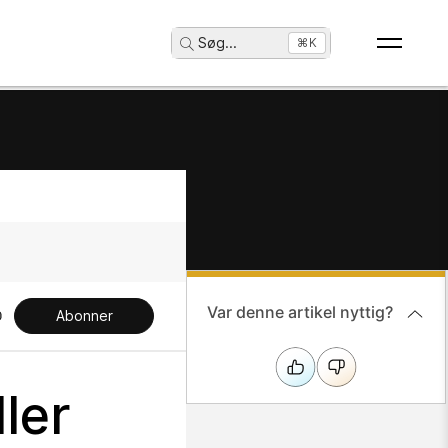
Søg
...
⌘K
Var denne artikel nyttig?
Abonner
ler