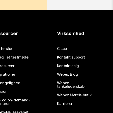
sourcer
Virksomhed
førsler
Cisco
ag i et testmøde
Kontakt support
nekurser
Kontakt salg
grationer
Webex Blog
gængelighed
Webex
tankelederskab
usion
Webex Merch-butik
e- og on-demand-
narer
Karrierer
ex-fællesskabet