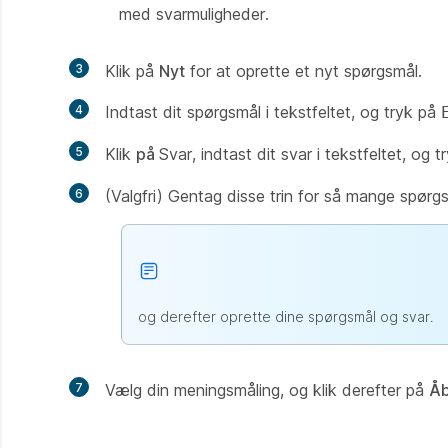
med svarmuligheder.
3
Klik på
Nyt
for at oprette et nyt spørgsmål.
4
Indtast dit spørgsmål i tekstfeltet, og tryk på
5
Klik
på
Svar, indtast dit svar i tekstfeltet, og 
6
(Valgfri) Gentag disse trin for så mange spørg
og derefter oprette dine spørgsmål og svar.
7
Vælg din meningsmåling, og klik derefter på
Åb