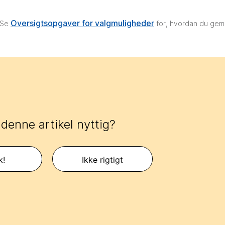
Oversigtsopgaver for valgmuligheder
. Se
for, hvordan du gem
 denne artikel nyttig?
k!
Ikke rigtigt