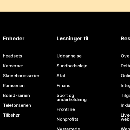
Enheder
Løsninger til
Res
headsets
Uddannelse
Over
Kameraer
Sundhedspleje
Delt
Skrivebordsserier
Stat
Onli
Rumserien
Finans
Inte
Board-serien
Sport og
Til
underholdning
Telefonserien
Inkl
Frontline
Tilbehør
Liv
Nonprofits
webi
Nystartede
Web