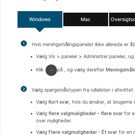
Windows
Mac
Oversigts
1
Hvis meningsmålingspanelet ikke allerede er åb
Vælg
Vis > paneler
>
Administrer paneler, og
Klik
på , og vælg derefter
Meningsmåli
2
Vælg spørgsmålstypen fra rullelisten i afsnitte
Vælg
Kort svar,
hvis du ønsker, at brugerne i
Vælg
flere valgmuligheder – flere svar
for e
over muligheder.
Vælg
Flere valgmuligheder - Ét svar
for en m