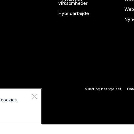
virksomheder
Webe
Hybridarbejde
Nyhe
Vilkår og betingelser
Dat
des.
 cookies.