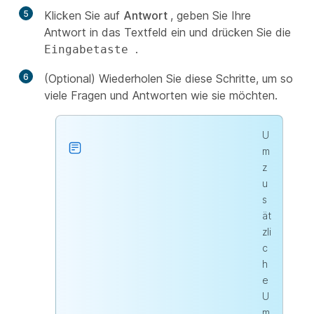
5
Klicken Sie auf
Antwort
, geben Sie Ihre
Antwort in das Textfeld ein und drücken Sie die
.
Eingabetaste
6
(Optional) Wiederholen Sie diese Schritte, um so
viele Fragen und Antworten wie sie möchten.
U
m
z
u
s
ät
zli
c
h
e
U
m