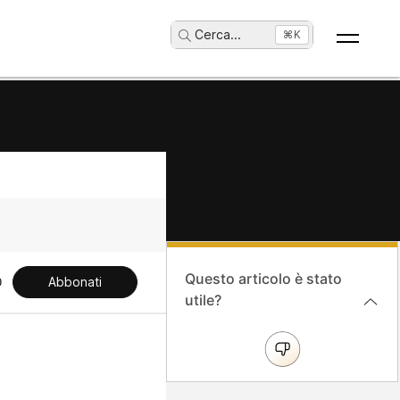
Cerca
...
⌘K
Questo articolo è stato
Abbonati
utile?