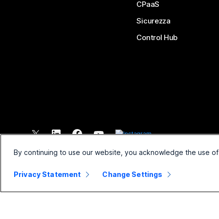
CPaaS
Sicurezza
Control Hub
©
2026
Cisco e/o relative affiliate. Tutti i diritti riservati.
By continuing to use our website, you acknowledge the use of
Privacy Statement
Change Settings