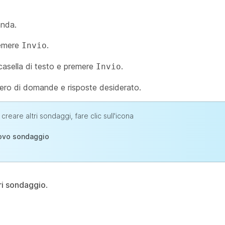
anda.
remere
.
Invio
a casella di testo e premere
.
Invio
mero di domande e risposte desiderato.
 creare altri sondaggi, fare clic sull'icona
ovo sondaggio
i sondaggio
.