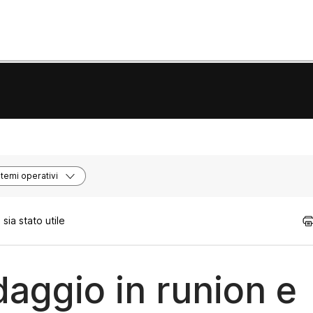
stemi operativi
ia stato utile
daggio in runion e