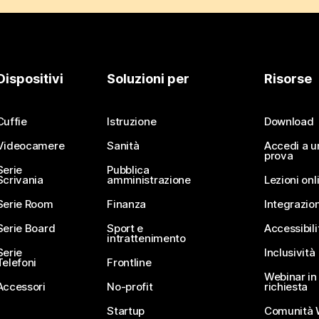
Dispositivi
Soluzioni per
Risorse
Cuffie
Istruzione
Download
Videocamere
Sanità
Accedi a u
prova
Serie
Pubblica
Scrivania
amministrazione
Lezioni onl
Serie Room
Finanza
Integrazion
Serie Board
Sport e
Accessibili
intrattenimento
Serie
Inclusività
Telefoni
Frontline
Webinar in 
Accessori
No-profit
richiesta
Startup
Comunità 