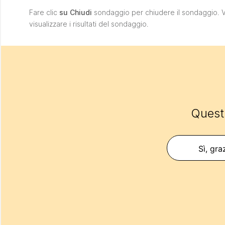
Fare clic
su Chiudi
sondaggio per chiudere il sondaggio.
visualizzare i risultati del sondaggio.
Questo
Sì, gra