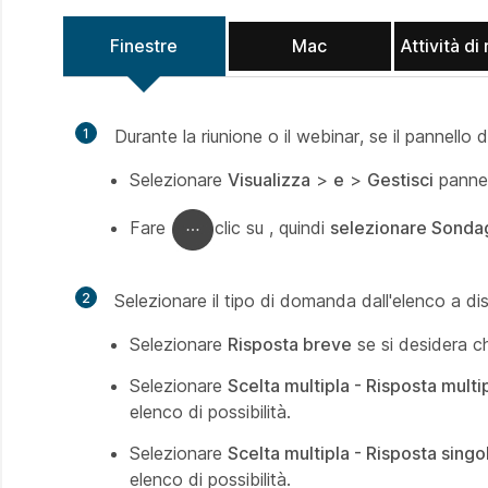
Finestre
Mac
Attività di
1
Durante la riunione o il webinar, se il pannell
Selezionare
Visualizza
>
e
>
Gestisci
pannel
Fare
clic su , quindi
selezionare Sonda
2
Selezionare il tipo di domanda dall'elenco a d
Selezionare
Risposta breve
se si desidera ch
Selezionare
Scelta multipla - Risposta multi
elenco di possibilità.
Selezionare
Scelta multipla - Risposta singo
elenco di possibilità.