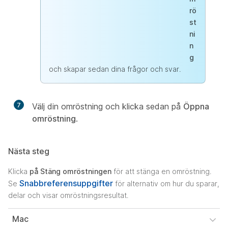
rö
st
ni
n
g
och skapar sedan dina frågor och svar.
7
Välj din omröstning och klicka sedan på
Öppna
omröstning
.
Nästa steg
Klicka
på Stäng omröstningen
för att stänga en omröstning.
Snabbreferensuppgifter
Se
för alternativ om hur du sparar,
delar och visar omröstningsresultat.
Mac