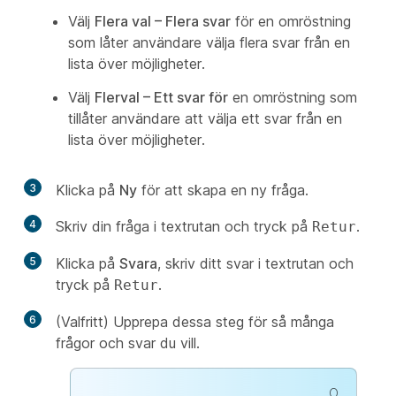
Välj
Flera val – Flera svar
för en omröstning
som låter användare välja flera svar från en
lista över möjligheter.
Välj
Flerval – Ett svar för
en omröstning som
tillåter användare att välja ett svar från en
lista över möjligheter.
3
Klicka på
Ny
för att skapa en ny fråga.
4
Skriv din fråga i textrutan och tryck på
.
Retur
5
Klicka på
Svara
, skriv ditt svar i textrutan och
tryck på
.
Retur
6
(Valfritt) Upprepa dessa steg för så många
frågor och svar du vill.
O