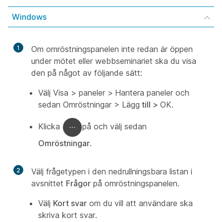
Windows
1
Om omröstningspanelen inte redan är öppen
under mötet eller webbseminariet ska du visa
den på något av följande sätt:
Välj
Visa > paneler >
Hantera paneler
och
sedan
Omröstningar >
Lägg
till >
OK.
Klicka
på och välj sedan
Omröstningar
.
2
Välj frågetypen i den nedrullningsbara listan i
avsnittet
Frågor
på omröstningspanelen.
Välj
Kort svar
om du vill att användare ska
skriva kort svar.