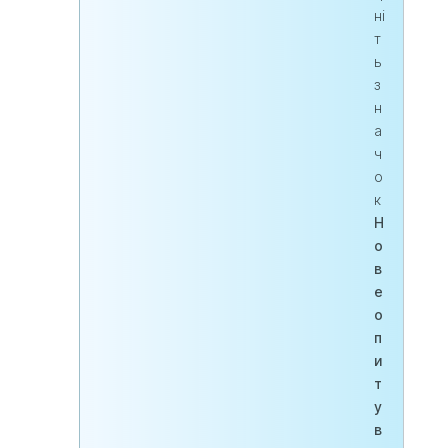
ні
т
ь
з
н
а
ч
о
к
Н
о
в
е
о
п
и
т
у
в