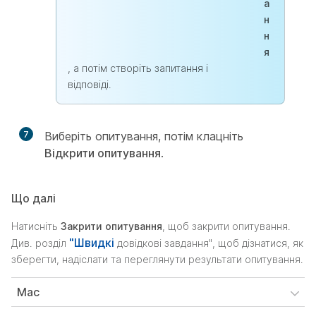
а
н
н
я
, а потім створіть запитання і
відповіді.
7
Виберіть опитування, потім клацніть
Відкрити опитування
.
Що далі
Натисніть
Закрити опитування
, щоб закрити опитування.
"Швидкі
Див. розділ
довідкові завдання", щоб дізнатися, як
зберегти, надіслати та переглянути результати опитування.
Mac