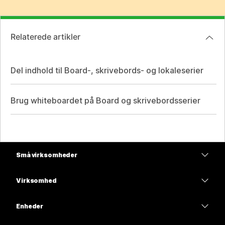
Relaterede artikler
Del indhold til Board-, skrivebords- og lokaleserier
Brug whiteboardet på Board og skrivebordsserier
Små virksomheder
Priser
Virksomhed
Webex-app
Webex Suite
Enheder
Meetings
Calling
headsets