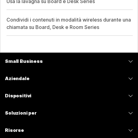
Usa la lavagna su Board e Desk Series
Condividi i contenuti in modalità wireless durante una
chiamata su Board, Desk e Room Series
Small Business
Prezzi
Aziendale
App Webex
Webex Suite
Dispositivi
Meetings
Calling
Cuffie
Calling
Soluzioni per
Meetings
Videocamere
Messaggistica
Istruzione
Messaggistica
Risorse
Serie Scrivania
Condivisione schermo
Sanità