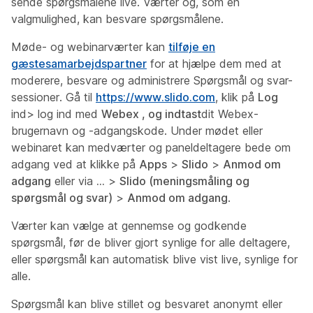
sende spørgsmålene live. Værter og, som en
valgmulighed, kan besvare spørgsmålene.
Møde- og webinarværter kan
tilføje en
gæstesamarbejdspartner
for at hjælpe dem med at
moderere, besvare og administrere Spørgsmål og svar-
sessioner. Gå til
https://www.slido.com
, klik på
Log
ind> log ind med
Webex , og indtast
dit Webex-
brugernavn og -adgangskode. Under mødet eller
webinaret kan medværter og paneldeltagere bede om
adgang ved at klikke på
Apps
>
Slido
>
Anmod om
adgang
eller via
...
>
Slido (meningsmåling og
spørgsmål og svar)
>
Anmod om adgang
.
Værter kan vælge at gennemse og godkende
spørgsmål, før de bliver gjort synlige for alle deltagere,
eller spørgsmål kan automatisk blive vist live, synlige for
alle.
Spørgsmål kan blive stillet og besvaret anonymt eller